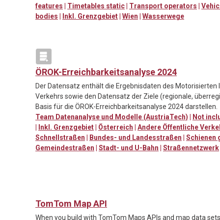
features
|
Timetables static
|
Transport operators
|
Vehic
bodies
|
Inkl. Grenzgebiet
|
Wien
|
Wasserwege
ÖROK-Erreichbarkeitsanalyse 2024
Der Datensatz enthält die Ergebnisdaten des Motorisierten 
Verkehrs sowie den Datensatz der Ziele (regionale, überregi
Basis für die ÖROK-Erreichbarkeitsanalyse 2024 darstellen.
Team Datenanalyse und Modelle (AustriaTech)
|
Not incl
|
Inkl. Grenzgebiet
|
Österreich
|
Andere Öffentliche Verk
Schnellstraßen
|
Bundes- und Landesstraßen
|
Schienen 
Gemeindestraßen
|
Stadt- und U-Bahn
|
Straßennetzwerk
TomTom Map API
When you build with TomTom Maps APIs and map data sets, y