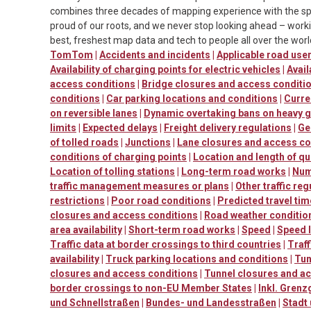
combines three decades of mapping experience with the spe
proud of our roots, and we never stop looking ahead – worki
best, freshest map data and tech to people all over the worl
TomTom
|
Accidents and incidents
|
Applicable road us
Availability of charging points for electric vehicles
|
Avail
access conditions
|
Bridge closures and access conditi
conditions
|
Car parking locations and conditions
|
Curre
on reversible lanes
|
Dynamic overtaking bans on heavy 
limits
|
Expected delays
|
Freight delivery regulations
|
Ge
of tolled roads
|
Junctions
|
Lane closures and access co
conditions of charging points
|
Location and length of q
Location of tolling stations
|
Long-term road works
|
Num
traffic management measures or plans
|
Other traffic reg
restrictions
|
Poor road conditions
|
Predicted travel ti
closures and access conditions
|
Road weather conditio
area availability
|
Short-term road works
|
Speed
|
Speed l
Traffic data at border crossings to third countries
|
Traf
availability
|
Truck parking locations and conditions
|
Tun
closures and access conditions
|
Tunnel closures and a
border crossings to non-EU Member States
|
Inkl. Grenz
und Schnellstraßen
|
Bundes- und Landesstraßen
|
Stadt