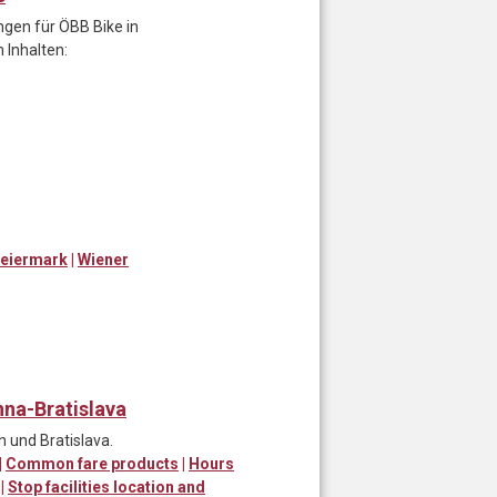
gen für ÖBB Bike in
 Inhalten:
teiermark
|
Wiener
nna-Bratislava
 und Bratislava.
|
Common fare products
|
Hours
|
Stop facilities location and