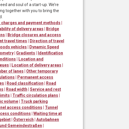
ed and soul of a start-up. We’re
ng together with you to bring the
d.
er charges and payment methods
|
ability of delivery areas
|
Bridge
ons
|
Bridge closures and access
nt travel times
|
Direction of travel
goods vehicles
|
Dynamic Speed
ometry
|
Gradients
|
Identification
nditions
|
Location and
ueues
|
Location of delivery areas
|
ber of lanes
|
Other temporary
ulations
|
Permanent access
mes
|
Road classification
|
Road
ns
|
Road width
|
Service and rest
imits
|
Traffic circulation plans
|
fic volume
|
Truck parking
nel access conditions
|
Tunnel
ccess conditions
|
Waiting time at
gebiet
|
Österreich
|
Autobahnen
 und Gemeindestraßen
|