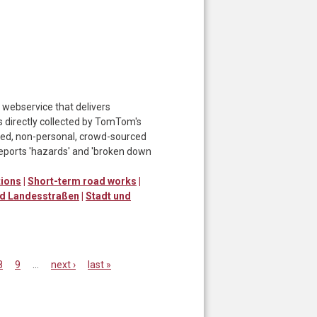
 webservice that delivers
 directly collected by TomTom's
zed, non-personal, crowd-sourced
eports 'hazards' and 'broken down
tions
|
Short-term road works
|
d Landesstraßen
|
Stadt und
8
9
…
next ›
last »