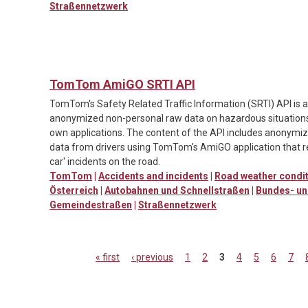
Straßennetzwerk
TomTom AmiGO SRTI API
TomTom's Safety Related Traffic Information (SRTI) API is a
anonymized non-personal raw data on hazardous situations
own applications. The content of the API includes anonymi
data from drivers using TomTom's AmiGO application that r
car' incidents on the road.
TomTom
|
Accidents and incidents
|
Road weather condi
Österreich
|
Autobahnen und Schnellstraßen
|
Bundes- un
Gemeindestraßen
|
Straßennetzwerk
« first
‹ previous
1
2
3
4
5
6
7