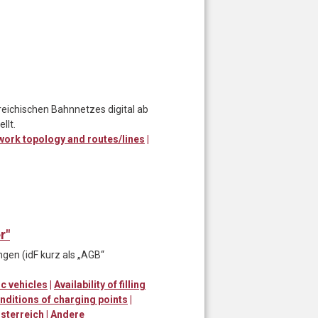
rreichischen Bahnnetzes digital ab
llt.
work topology and routes/lines
|
r"
en (idF kurz als „AGB“
ic vehicles
|
Availability of filling
nditions of charging points
|
sterreich
|
Andere