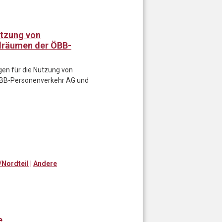
utzung von
adräumen der ÖBB-
en für die Nutzung von
 ÖBB-Personenverkehr AG und
Nordteil
|
Andere
e