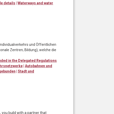
le details
|
Waterways and water
Individualverkehrs und Öffentlichen
onale Zentren; Bildung), welche die
uded in the Delegated Regulations
ehrsnetzwerke
|
Autobahnen und
gebunden
|
Stadt und
ou build with a partner that