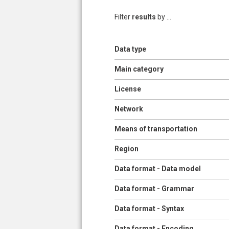
Filter
results
by ...
Show
Data type
Pages
Show
Main category
Show
License
Show
Network
Show
Means of transportation
Show
Region
Show
Data format - Data model
Show
Data format - Grammar
Show
Data format - Syntax
Show
Data format - Encoding