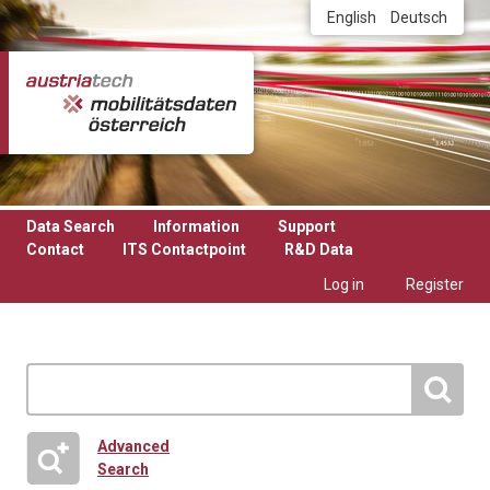
Skip to main content
English
Deutsch
Data Search
Information
Support
Contact
ITS Contactpoint
R&D Data
Log in
Register
Advanced
Search