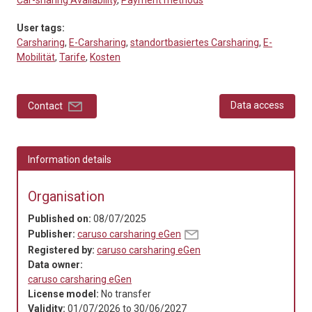
User tags:
Carsharing
,
E-Carsharing
,
standortbasiertes Carsharing
,
E-
Mobilität
,
Tarife
,
Kosten
Data access
Contact
Information details
Organisation
Published on:
08/07/2025
Publisher:
caruso carsharing eGen
Registered by:
caruso carsharing eGen
Data owner:
caruso carsharing eGen
License model:
No transfer
Validity:
01/07/2026
to
30/06/2027