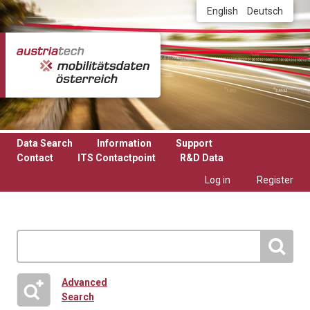
Skip to main content
English
Deutsch
Data Search
Information
Support
Contact
ITS Contactpoint
R&D Data
Log in
Register
Advanced
Search