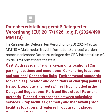
Datenbereitstellung gemäß Delegierter
Verordnung (EU) 2017/1926 i.d.g.F. (2024/490
MMTIS)
Im Rahmen der Delegierten Verordnung (EU) 2024/490 zu
MMTIS – Multimodal Travel Information Services) werden
maschinenlesbare Daten zu Anlagen der ÖBB-Infrastruktur AG
im NeTEx-Format bereitgestellt.
ÖBB
|
Address identifiers
|
Bike-parking locations
|
Car
parking locations and conditions
|
Car-sharing locations
and stations
|
Connection links
|
Environmental standards
for vehicles
|
Location and conditions of charging points
|
Network topology and routes/lines
|
Not included in the
Delegated Regulations
|
Park and Ride stops
|
Payment
methods
|
Planned interchanges between scheduled
services
|
Stop facilities geometry and map layout
|
Stop
facilities location and features
|
Topographic places
|