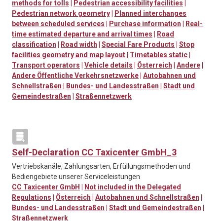
methods for tolls
|
Pedestrian accessibility facilities
|
Pedestrian network geometry
|
Planned interchanges
between scheduled services
|
Purchase information
|
Real-
time estimated departure and arrival times
|
Road
classification
|
Road width
|
Special Fare Products
|
Stop
facilities geometry and map layout
|
Timetables static
|
Transport operators
|
Vehicle details
|
Österreich
|
Andere
|
Andere Öffentliche Verkehrsnetzwerke
|
Autobahnen und
Schnellstraßen
|
Bundes- und Landesstraßen
|
Stadt und
Gemeindestraßen
|
Straßennetzwerk
Self-Declaration CC Taxicenter GmbH_3
Vertriebskanäle, Zahlungsarten, Erfüllungsmethoden und
Bediengebiete unserer Serviceleistungen
CC Taxicenter GmbH
|
Not included in the Delegated
Regulations
|
Österreich
|
Autobahnen und Schnellstraßen
|
Bundes- und Landesstraßen
|
Stadt und Gemeindestraßen
|
Straßennetzwerk