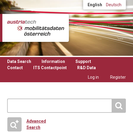
Skip to main content
English
Deutsch
Data Search
Information
Support
Contact
ITS Contactpoint
R&D Data
Log in
Register
Advanced
Search