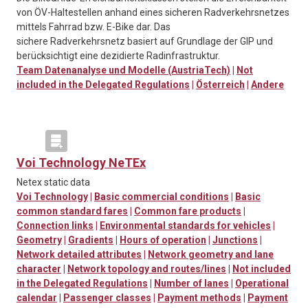
von ÖV-Haltestellen anhand eines sicheren Radverkehrsnetzes
mittels Fahrrad bzw. E-Bike dar. Das
sichere Radverkehrsnetz basiert auf Grundlage der GIP und
berücksichtigt eine dezidierte Radinfrastruktur.
Team Datenanalyse und Modelle (AustriaTech)
|
Not
included in the Delegated Regulations
|
Österreich
|
Andere
Voi Technology NeTEx
Netex static data
Voi Technology
|
Basic commercial conditions
|
Basic
common standard fares
|
Common fare products
|
Connection links
|
Environmental standards for vehicles
|
Geometry
|
Gradients
|
Hours of operation
|
Junctions
|
Network detailed attributes
|
Network geometry and lane
character
|
Network topology and routes/lines
|
Not included
in the Delegated Regulations
|
Number of lanes
|
Operational
calendar
|
Passenger classes
|
Payment methods
|
Payment