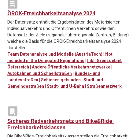
ÖROK-Erreichbarkeitsanalyse 2024
Der Datensatz enthält die Ergebnisdaten des Motorisierten
Individualverkehrs und Öffentlichen Verkehrs sowie den
Datensatz der Ziele (regionale, überregionale Zentren; Bildung),
welche die Basis für die ÖROK-Erreichbarkeitsanalyse 2024
darstellen.
Team Datenanalyse und Modelle (AustriaTech)
|
Not
included in the Delegated Regulations
|
Inkl. Grenzgebiet
|
Österreich
|
Andere Öffentliche Verkehrsnetzwerke
|
Autobahnen und Schnellstraßen
|
Bundes- und
Landesstraßen
|
Schienen gebunden
|
Stadt und
Gemeindestraßen
|
Stadt- und U-Bahn
|
Straßennetzwerk
Sicheres Radverkehrsnetz und Bike&Ride-
Erreichbarkeitsklassen
Die Bike&Ride-Erreichbarkeitsklassen stellen die Erreichbarkeit