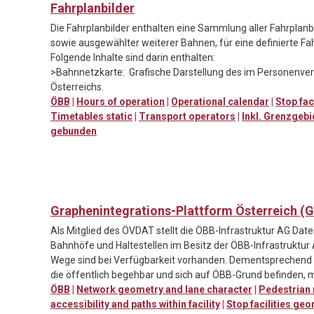
Fahrplanbilder
Die Fahrplanbilder enthalten eine Sammlung aller Fahrpla
sowie ausgewählter weiterer Bahnen, für eine definierte Fa
Folgende Inhalte sind darin enthalten:
>Bahnnetzkarte: Grafische Darstellung des im Personenv
Österreichs.
ÖBB
|
Hours of operation
|
Operational calendar
|
Stop fac
Timetables static
|
Transport operators
|
Inkl. Grenzgebi
gebunden
Graphenintegrations-Plattform Österreich (GI
Als Mitglied des ÖVDAT stellt die ÖBB-Infrastruktur AG Da
Bahnhöfe und Haltestellen im Besitz der ÖBB-Infrastruktur
Wege sind bei Verfügbarkeit vorhanden. Dementsprechen
die öffentlich begehbar und sich auf ÖBB-Grund befinden, m
ÖBB
|
Network geometry and lane character
|
Pedestrian
accessibility and paths within facility
|
Stop facilities ge