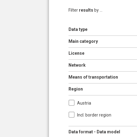
Filter
results
by ...
Show
Data type
Pages
Show
Main category
Show
License
Show
Network
Show
Means of transportation
Hide
Region
Austria
Incl. border region
Show
Data format - Data model