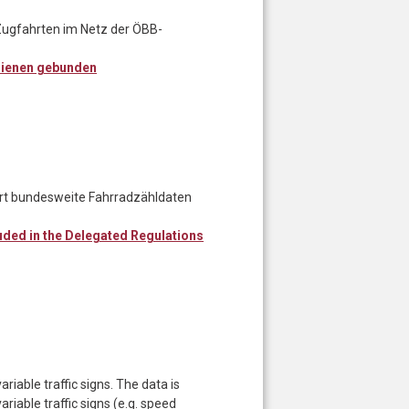
Zugfahrten im Netz der ÖBB-
ienen gebunden
ert bundesweite Fahrradzähldaten
uded in the Delegated Regulations
iable traffic signs. The data is
ariable traffic signs (e.g. speed