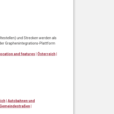
estellen) und Strecken werden als
n der Graphenintegrations-Plattform
 location and features
|
Österreich
|
ich
|
Autobahnen und
 Gemeindestraßen
|