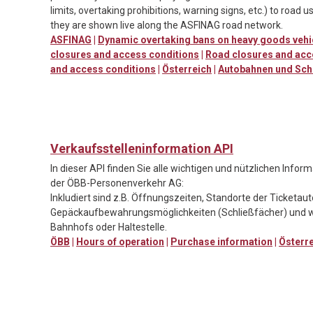
limits, overtaking prohibitions, warning signs, etc.) to road u
they are shown live along the ASFINAG road network.
ASFINAG
|
Dynamic overtaking bans on heavy goods vehi
closures and access conditions
|
Road closures and acc
and access conditions
|
Österreich
|
Autobahnen und Sch
Verkaufsstelleninformation API
In dieser API finden Sie alle wichtigen und nützlichen Info
der ÖBB-Personenverkehr AG:
Inkludiert sind z.B. Öffnungszeiten, Standorte der Ticketa
Gepäckaufbewahrungsmöglichkeiten (Schließfächer) und w
Bahnhofs oder Haltestelle.
ÖBB
|
Hours of operation
|
Purchase information
|
Österr