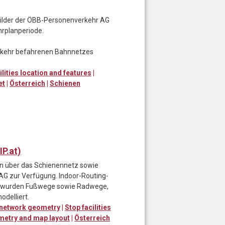
nbilder der ÖBB-Personenverkehr AG
hrplanperiode.
erkehr befahrenen Bahnnetzes
ilities location and features
|
et
|
Österreich
|
Schienen
P.at)
ten über das Schienennetz sowie
 AG zur Verfügung. Indoor-Routing-
d wurden Fußwege sowie Radwege,
odelliert.
 network geometry
|
Stop facilities
ometry and map layout
|
Österreich