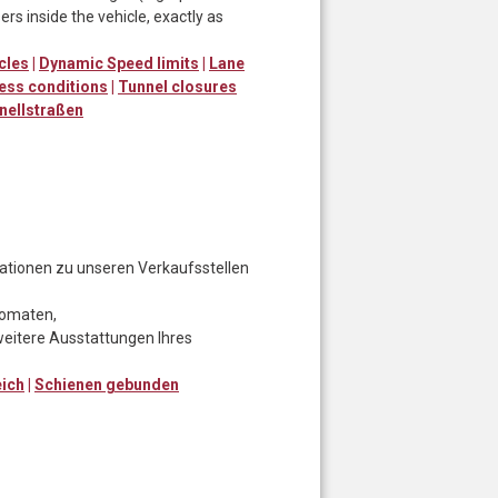
sers inside the vehicle, exactly as
cles
|
Dynamic Speed limits
|
Lane
ess conditions
|
Tunnel closures
nellstraßen
rmationen zu unseren Verkaufsstellen
utomaten,
eitere Ausstattungen Ihres
eich
|
Schienen gebunden