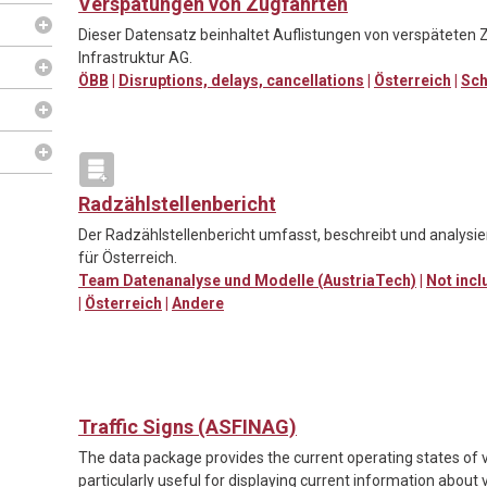
Verspätungen von Zugfahrten
Dieser Datensatz beinhaltet Auflistungen von verspäteten 
Infrastruktur AG.
ÖBB
|
Disruptions, delays, cancellations
|
Österreich
|
Sch
Radzählstellenbericht
Der Radzählstellenbericht umfasst, beschreibt und analysi
für Österreich.
Team Datenanalyse und Modelle (AustriaTech)
|
Not incl
|
Österreich
|
Andere
Traffic Signs (ASFINAG)
The data package provides the current operating states of var
particularly useful for displaying current information about v