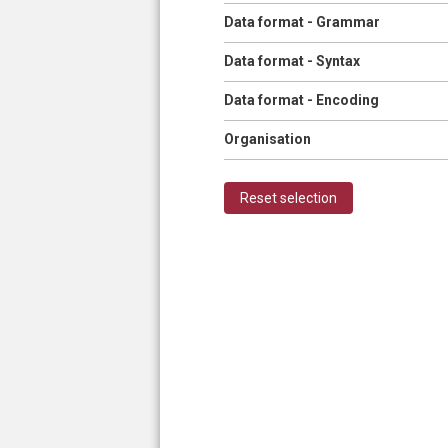
Show
Data format - Grammar
Show
Data format - Syntax
Show
Data format - Encoding
Show
Organisation