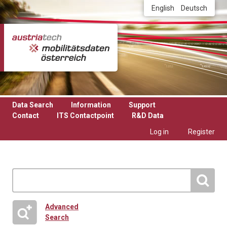
Skip to main content
English
Deutsch
Data Search
Information
Support
Contact
ITS Contactpoint
R&D Data
Log in
Register
Advanced
Search