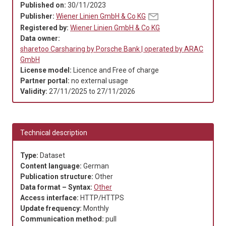
Published on:
30/11/2023
Publisher:
Wiener Linien GmbH & Co KG
Registered by:
Wiener Linien GmbH & Co KG
Data owner:
sharetoo Carsharing by Porsche Bank | operated by ARAC
GmbH
License model:
Licence and Free of charge
Partner portal:
no external usage
Validity:
27/11/2025
to
27/11/2026
Technical description
Type:
Dataset
Content language:
German
Publication structure:
Other
Data format – Syntax:
Other
Access interface:
HTTP/HTTPS
Update frequency:
Monthly
Communication method:
pull