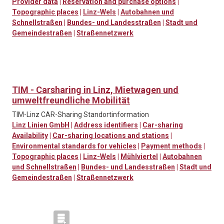
Provider data
|
Reservation and purchase options
|
Topographic places
|
Linz-Wels
|
Autobahnen und
Schnellstraßen
|
Bundes- und Landesstraßen
|
Stadt und
Gemeindestraßen
|
Straßennetzwerk
TIM - Carsharing in Linz, Mietwagen und
umweltfreundliche Mobilität
TIM-Linz CAR-Sharing Standortinformation
Linz Linien GmbH
|
Address identifiers
|
Car-sharing
Availability
|
Car-sharing locations and stations
|
Environmental standards for vehicles
|
Payment methods
|
Topographic places
|
Linz-Wels
|
Mühlviertel
|
Autobahnen
und Schnellstraßen
|
Bundes- und Landesstraßen
|
Stadt und
Gemeindestraßen
|
Straßennetzwerk