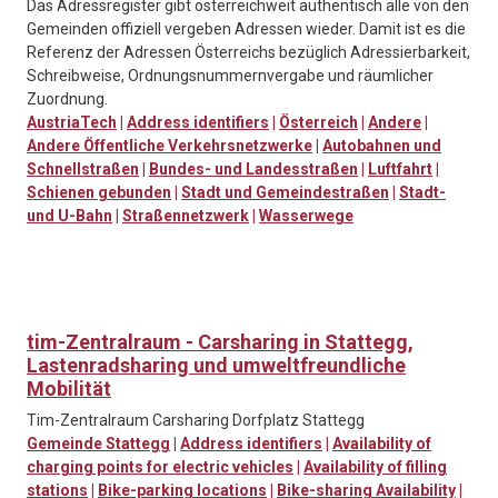
Das Adressregister gibt österreichweit authentisch alle von den
Gemeinden offiziell vergeben Adressen wieder. Damit ist es die
Referenz der Adressen Österreichs bezüglich Adressierbarkeit,
Schreibweise, Ordnungsnummernvergabe und räumlicher
Zuordnung.
AustriaTech
|
Address identifiers
|
Österreich
|
Andere
|
Andere Öffentliche Verkehrsnetzwerke
|
Autobahnen und
Schnellstraßen
|
Bundes- und Landesstraßen
|
Luftfahrt
|
Schienen gebunden
|
Stadt und Gemeindestraßen
|
Stadt-
und U-Bahn
|
Straßennetzwerk
|
Wasserwege
tim-Zentralraum - Carsharing in Stattegg,
Lastenradsharing und umweltfreundliche
Mobilität
Tim-Zentralraum Carsharing Dorfplatz Stattegg
Gemeinde Stattegg
|
Address identifiers
|
Availability of
charging points for electric vehicles
|
Availability of filling
stations
|
Bike-parking locations
|
Bike-sharing Availability
|