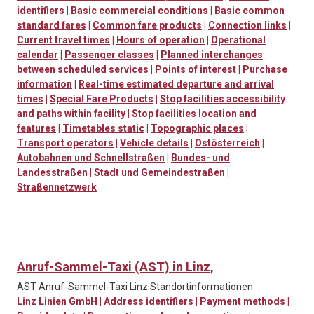
identifiers
|
Basic commercial conditions
|
Basic common
standard fares
|
Common fare products
|
Connection links
|
Current travel times
|
Hours of operation
|
Operational
calendar
|
Passenger classes
|
Planned interchanges
between scheduled services
|
Points of interest
|
Purchase
information
|
Real-time estimated departure and arrival
times
|
Special Fare Products
|
Stop facilities accessibility
and paths within facility
|
Stop facilities location and
features
|
Timetables static
|
Topographic places
|
Transport operators
|
Vehicle details
|
Ostösterreich
|
Autobahnen und Schnellstraßen
|
Bundes- und
Landesstraßen
|
Stadt und Gemeindestraßen
|
Straßennetzwerk
Anruf-Sammel-Taxi (AST) in Linz,
AST Anruf-Sammel-Taxi Linz Standortinformationen
Linz Linien GmbH
|
Address identifiers
|
Payment methods
|