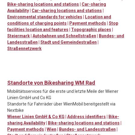
Bike-sharing locations and stations
|
Car-sharing
Availability
|
Car-sharing locations and stations
|
Environmental standards for vehicles
|
Location and
conditions of charging points
|
Payment methods
|
Stop
facilities location and features
|
Topographic places
|
Steiermark
|
Autobahnen und Schnellstraßen
|
Bundes- und
Landesstraßen
|
Stadt und Gemeindestraßen
|
Straßennetzwerk
Standorte von Bikesharing WM Rad
Mobilitätsservices für die erste und letzte Meile der Wiener
Linien GmbH und Co KG
Standorte für Fahrräder über WienMobil bereitgestellt via
Nextbike
Wiener Linien GmbH & Co KG
|
Address identifiers
|
Bike-
sharing Availability
|
Bike-sharing locations and stations
|
Payment methods
|
Wien
|
Bundes- und Landesstraßen
|