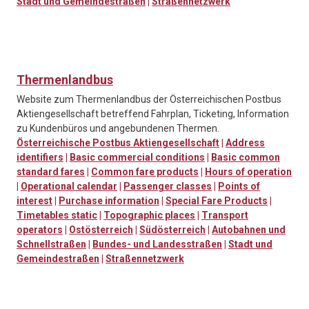
Stadt und Gemeindestraßen
|
Straßennetzwerk
Thermenlandbus
Website zum Thermenlandbus der Österreichischen Postbus
Aktiengesellschaft betreffend Fahrplan, Ticketing, Information
zu Kundenbüros und angebundenen Thermen.
Österreichische Postbus Aktiengesellschaft
|
Address
identifiers
|
Basic commercial conditions
|
Basic common
standard fares
|
Common fare products
|
Hours of operation
|
Operational calendar
|
Passenger classes
|
Points of
interest
|
Purchase information
|
Special Fare Products
|
Timetables static
|
Topographic places
|
Transport
operators
|
Ostösterreich
|
Südösterreich
|
Autobahnen und
Schnellstraßen
|
Bundes- und Landesstraßen
|
Stadt und
Gemeindestraßen
|
Straßennetzwerk