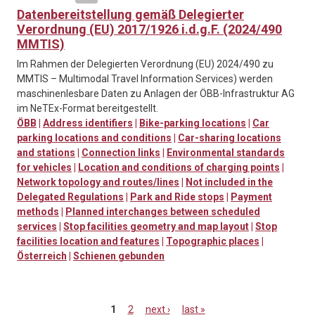
Datenbereitstellung gemäß Delegierter
Verordnung (EU) 2017/1926 i.d.g.F. (2024/490
MMTIS)
Im Rahmen der Delegierten Verordnung (EU) 2024/490 zu
MMTIS – Multimodal Travel Information Services) werden
maschinenlesbare Daten zu Anlagen der ÖBB-Infrastruktur AG
im NeTEx-Format bereitgestellt.
ÖBB
|
Address identifiers
|
Bike-parking locations
|
Car
parking locations and conditions
|
Car-sharing locations
and stations
|
Connection links
|
Environmental standards
for vehicles
|
Location and conditions of charging points
|
Network topology and routes/lines
|
Not included in the
Delegated Regulations
|
Park and Ride stops
|
Payment
methods
|
Planned interchanges between scheduled
services
|
Stop facilities geometry and map layout
|
Stop
facilities location and features
|
Topographic places
|
Österreich
|
Schienen gebunden
1
2
next ›
last »