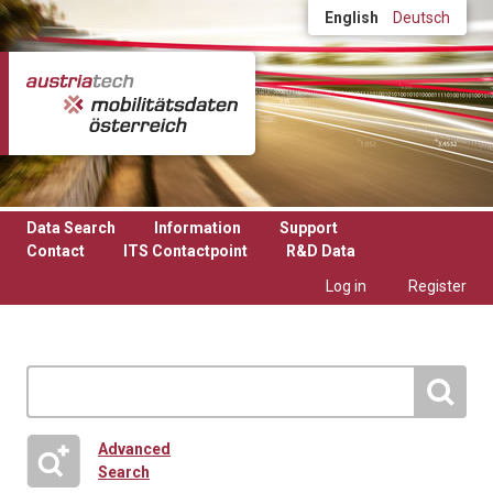
Skip to main content
English
Deutsch
Data Search
Information
Support
Contact
ITS Contactpoint
R&D Data
Log in
Register
Advanced
Search