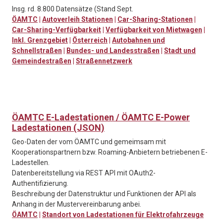
Insg. rd. 8.800 Datensätze (Stand Sept.
ÖAMTC
|
Autoverleih Stationen
|
Car-Sharing-Stationen
|
Car-Sharing-Verfügbarkeit
|
Verfügbarkeit von Mietwagen
|
Inkl. Grenzgebiet
|
Österreich
|
Autobahnen und
Schnellstraßen
|
Bundes- und Landesstraßen
|
Stadt und
Gemeindestraßen
|
Straßennetzwerk
ÖAMTC E-Ladestationen / ÖAMTC E-Power
Ladestationen (JSON)
Geo-Daten der vom ÖAMTC und gemeimsam mit
Kooperationspartnern bzw. Roaming-Anbietern betriebenen E-
Ladestellen.
Datenbereitstellung via REST API mit OAuth2-
Authentifizierung.
Beschreibung der Datenstruktur und Funktionen der API als
Anhang in der Mustervereinbarung anbei.
ÖAMTC
|
Standort von Ladestationen für Elektrofahrzeuge