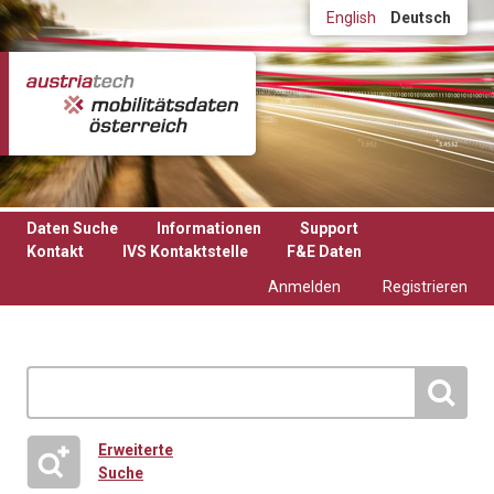
Direkt zum Inhalt
English
Deutsch
Daten Suche
Informationen
Support
Kontakt
IVS Kontaktstelle
F&E Daten
Anmelden
Registrieren
Erweiterte
Suche