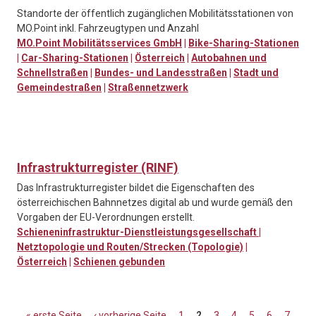
Standorte der öffentlich zugänglichen Mobilitätsstationen von
MO.Point inkl. Fahrzeugtypen und Anzahl
MO.Point Mobilitätsservices GmbH
|
Bike-Sharing-Stationen
|
Car-Sharing-Stationen
|
Österreich
|
Autobahnen und
Schnellstraßen
|
Bundes- und Landesstraßen
|
Stadt und
Gemeindestraßen
|
Straßennetzwerk
Infrastrukturregister (RINF)
Das Infrastrukturregister bildet die Eigenschaften des
österreichischen Bahnnetzes digital ab und wurde gemäß den
Vorgaben der EU-Verordnungen erstellt.
Schieneninfrastruktur-Dienstleistungsgesellschaft
|
Netztopologie und Routen/Strecken (Topologie)
|
Österreich
|
Schienen gebunden
« erste Seite
‹ vorherige Seite
1
2
3
4
5
6
7