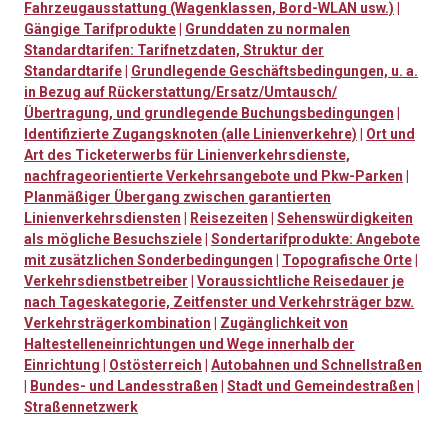
Fahrzeugausstattung (Wagenklassen, Bord-WLAN usw.)
|
Gängige Tarifprodukte
|
Grunddaten zu normalen
Standardtarifen: Tarifnetzdaten, Struktur der
Standardtarife
|
Grundlegende Geschäftsbedingungen, u. a.
in Bezug auf Rückerstattung/Ersatz/Umtausch/
Übertragung, und grundlegende Buchungsbedingungen
|
Identifizierte Zugangsknoten (alle Linienverkehre)
|
Ort und
Art des Ticketerwerbs für Linienverkehrsdienste,
nachfrageorientierte Verkehrsangebote und Pkw-Parken
|
Planmäßiger Übergang zwischen garantierten
Linienverkehrsdiensten
|
Reisezeiten
|
Sehenswürdigkeiten
als mögliche Besuchsziele
|
Sondertarifprodukte: Angebote
mit zusätzlichen Sonderbedingungen
|
Topografische Orte
|
Verkehrsdienstbetreiber
|
Voraussichtliche Reisedauer je
nach Tageskategorie, Zeitfenster und Verkehrsträger bzw.
Verkehrsträgerkombination
|
Zugänglichkeit von
Haltestelleneinrichtungen und Wege innerhalb der
Einrichtung
|
Ostösterreich
|
Autobahnen und Schnellstraßen
|
Bundes- und Landesstraßen
|
Stadt und Gemeindestraßen
|
Straßennetzwerk