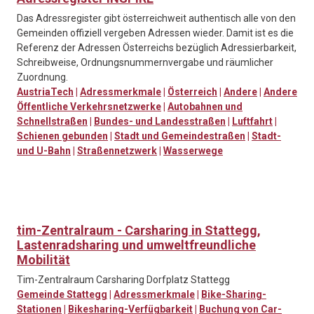
Das Adressregister gibt österreichweit authentisch alle von den
Gemeinden offiziell vergeben Adressen wieder. Damit ist es die
Referenz der Adressen Österreichs bezüglich Adressierbarkeit,
Schreibweise, Ordnungsnummernvergabe und räumlicher
Zuordnung.
AustriaTech
|
Adressmerkmale
|
Österreich
|
Andere
|
Andere
Öffentliche Verkehrsnetzwerke
|
Autobahnen und
Schnellstraßen
|
Bundes- und Landesstraßen
|
Luftfahrt
|
Schienen gebunden
|
Stadt und Gemeindestraßen
|
Stadt-
und U-Bahn
|
Straßennetzwerk
|
Wasserwege
tim-Zentralraum - Carsharing in Stattegg,
Lastenradsharing und umweltfreundliche
Mobilität
Tim-Zentralraum Carsharing Dorfplatz Stattegg
Gemeinde Stattegg
|
Adressmerkmale
|
Bike-Sharing-
Stationen
|
Bikesharing-Verfügbarkeit
|
Buchung von Car-