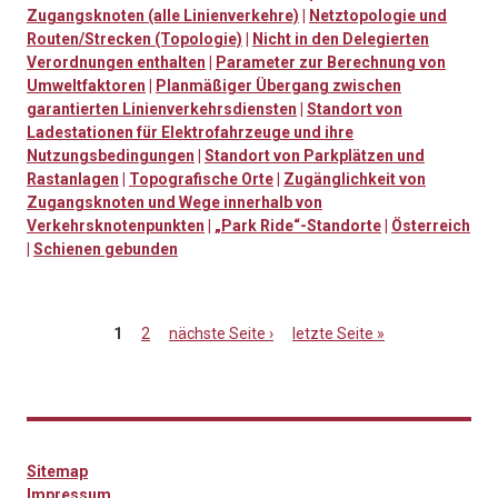
Zugangsknoten (alle Linienverkehre)
|
Netztopologie und
Routen/Strecken (Topologie)
|
Nicht in den Delegierten
Verordnungen enthalten
|
Parameter zur Berechnung von
Umweltfaktoren
|
Planmäßiger Übergang zwischen
garantierten Linienverkehrsdiensten
|
Standort von
Ladestationen für Elektrofahrzeuge und ihre
Nutzungsbedingungen
|
Standort von Parkplätzen und
Rastanlagen
|
Topografische Orte
|
Zugänglichkeit von
Zugangsknoten und Wege innerhalb von
Verkehrsknotenpunkten
|
„Park Ride“-Standorte
|
Österreich
|
Schienen gebunden
1
2
nächste Seite ›
letzte Seite »
Seiten
Sitemap
Impressum