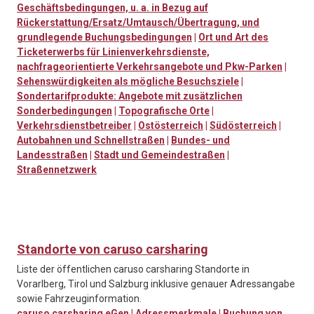
Geschäftsbedingungen, u. a. in Bezug auf
Rückerstattung/Ersatz/Umtausch/Übertragung, und
grundlegende Buchungsbedingungen
|
Ort und Art des
Ticketerwerbs für Linienverkehrsdienste,
nachfrageorientierte Verkehrsangebote und Pkw-Parken
|
Sehenswürdigkeiten als mögliche Besuchsziele
|
Sondertarifprodukte: Angebote mit zusätzlichen
Sonderbedingungen
|
Topografische Orte
|
Verkehrsdienstbetreiber
|
Ostösterreich
|
Südösterreich
|
Autobahnen und Schnellstraßen
|
Bundes- und
Landesstraßen
|
Stadt und Gemeindestraßen
|
Straßennetzwerk
Standorte von caruso carsharing
Liste der öffentlichen caruso carsharing Standorte in
Vorarlberg, Tirol und Salzburg inklusive genauer Adressangabe
sowie Fahrzeuginformation.
caruso carsharing eGen
|
Adressmerkmale
|
Buchung von