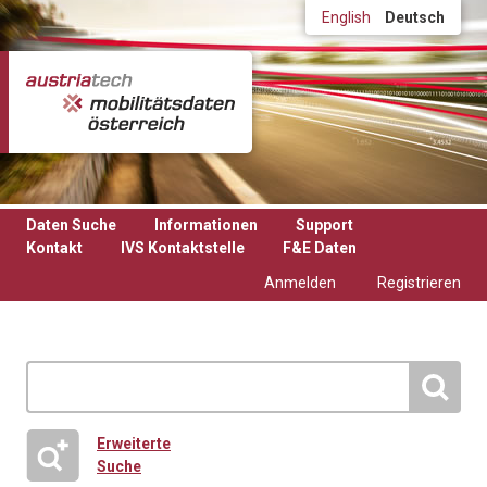
Direkt zum Inhalt
English
Deutsch
Daten Suche
Informationen
Support
Kontakt
IVS Kontaktstelle
F&E Daten
Anmelden
Registrieren
Erweiterte
Suche