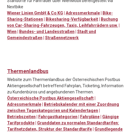
Standorte für Fahrräder über WienMobil bereitgestellt via
Nextbike
Wiener Linien GmbH & Co KG
|
Adressmerkmale
|
Bike-
Sharing-Stationen
|
Bikesharing-Verfügbarkeit
|
Buchung
von Car-Sharing-Fahrzeugen, Taxis, Leihfahrrädern usw.
|
Wien
|
Bundes- und Landesstraßen
|
Stadt und
Gemeindestraßen
|
Straßennetzwerk
Thermenlandbus
Website zum Thermenlandbus der Österreichischen Postbus
Aktiengesellschaft betreffend Fahrplan, Ticketing, Information
zu Kundenbüros und angebundenen Thermen.
Österreichische Postbus Aktiengesellschaft
|
Adressmerkmale
|
Betriebskalender mit einer Zuordnung
zwischen Tageskategorien und Kalendertagen
|
Betriebszeiten
|
Fahrgastkategorien
|
Fahrpläne
|
Gängige
Tarifprodukte
|
Grunddaten zu normalen Standardtarifen:
Tarifnetzdaten, Struktur der Standardtarife
|
Grundlegende