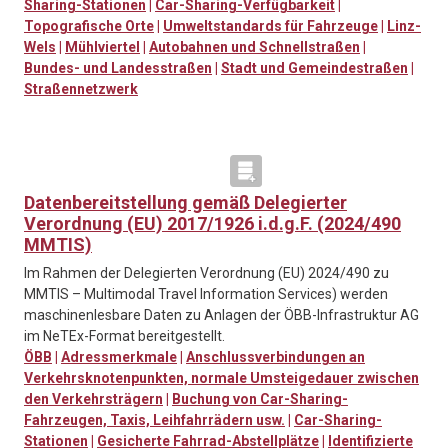
Sharing-Stationen
|
Car-Sharing-Verfügbarkeit
|
Topografische Orte
|
Umweltstandards für Fahrzeuge
|
Linz-
Wels
|
Mühlviertel
|
Autobahnen und Schnellstraßen
|
Bundes- und Landesstraßen
|
Stadt und Gemeindestraßen
|
Straßennetzwerk
Datenbereitstellung gemäß Delegierter
Verordnung (EU) 2017/1926 i.d.g.F. (2024/490
MMTIS)
Im Rahmen der Delegierten Verordnung (EU) 2024/490 zu
MMTIS – Multimodal Travel Information Services) werden
maschinenlesbare Daten zu Anlagen der ÖBB-Infrastruktur AG
im NeTEx-Format bereitgestellt.
ÖBB
|
Adressmerkmale
|
Anschlussverbindungen an
Verkehrsknotenpunkten, normale Umsteigedauer zwischen
den Verkehrsträgern
|
Buchung von Car-Sharing-
Fahrzeugen, Taxis, Leihfahrrädern usw.
|
Car-Sharing-
Stationen
|
Gesicherte Fahrrad-Abstellplätze
|
Identifizierte