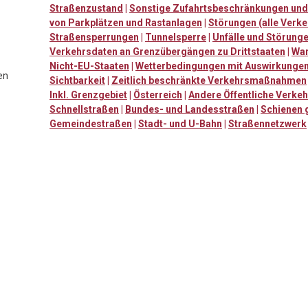
Straßenzustand
|
Sonstige Zufahrtsbeschränkungen und
von Parkplätzen und Rastanlagen
|
Störungen (alle Verke
Straßensperrungen
|
Tunnelsperre
|
Unfälle und Störung
Verkehrsdaten an Grenzübergängen zu Drittstaaten
|
War
Nicht-EU-Staaten
|
Wetterbedingungen mit Auswirkungen
en
Sichtbarkeit
|
Zeitlich beschränkte Verkehrsmaßnahmen
Inkl. Grenzgebiet
|
Österreich
|
Andere Öffentliche Verke
Schnellstraßen
|
Bundes- und Landesstraßen
|
Schienen 
Gemeindestraßen
|
Stadt- und U-Bahn
|
Straßennetzwerk