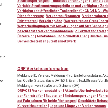
Straßensperrungen
|
Tunnelbeschränkungen
|
Tunnelspe
nd
Variable Straßennutzungsgebühren und verfügbare Zah
Verfügbarkeit öffentlicher Tankstellen für CNG/LNG-, Wa
Dieselfahrzeuge
|
Verkehrsaufkommen
|
Verkehrsdaten 
Drittstaaten
|
Verkehrspläne
|
Wartezeiten an Grenzüberg
r
Wetterbedingungen mit Auswirkungen auf Straßenbelag u
beschränkte Verkehrsmaßnahmen
|
Zu erwartende Vers
Österreich
|
Autobahnen und Schnellstraßen
|
Bundes- un
n
Gemeindestraßen
|
Straßennetzwerk
 für
ORF Verkehrsinformation
Meldungs-ID, Version, Meldungs-Typ, Erstellungsdatum, Aktu
bis, Quelle, Status, Basis DATEX II, Event,Text,Strasse,Von,Bi
ze
Meldungen von Straße und Schiene (ÖV)
r
ORF/OE3 Verkehrsredaktion
|
Aktuelle Überholverbote f
der Fahrstreifen
|
Baustellen
|
Brückensperrungen
|
Fahrs
auf Fahrbahnen für beide Richtungen
|
Geschätzte Reisez
Kurzzeitbaustellen
|
Lage und Länge von Verkehrsstaus
|