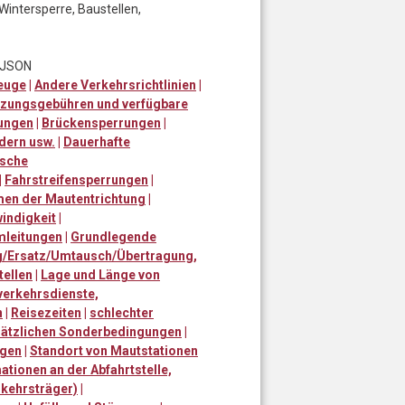
Wintersperre, Baustellen,
t JSON
zeuge
|
Andere Verkehrsrichtlinien
|
tzungsgebühren und verfügbare
ungen
|
Brückensperrungen
|
dern usw.
|
Dauerhafte
sche
|
Fahrstreifensperrungen
|
en der Mautentrichtung
|
indigkeit
|
mleitungen
|
Grundlegende
ng/Ersatz/Umtausch/Übertragung,
tellen
|
Lage und Länge von
nverkehrsdienste,
n
|
Reisezeiten
|
schlechter
sätzlichen Sonderbedingungen
|
ngen
|
Standort von Mautstationen
tionen an der Abfahrtstelle,
rkehrsträger)
|