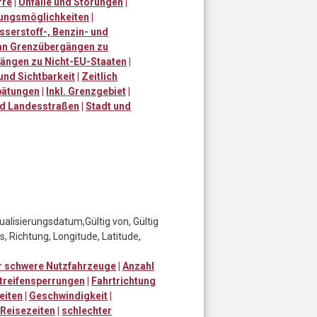
rre
|
Unfälle und Störungen
|
lungsmöglichkeiten
|
sserstoff-, Benzin- und
an Grenzübergängen zu
ängen zu Nicht-EU-Staaten
|
nd Sichtbarkeit
|
Zeitlich
pätungen
|
Inkl. Grenzgebiet
|
d Landesstraßen
|
Stadt und
alisierungsdatum,Gültig von, Gültig
s, Richtung, Longitude, Latitude,
ür schwere Nutzfahrzeuge
|
Anzahl
treifensperrungen
|
Fahrtrichtung
eiten
|
Geschwindigkeit
|
Reisezeiten
|
schlechter