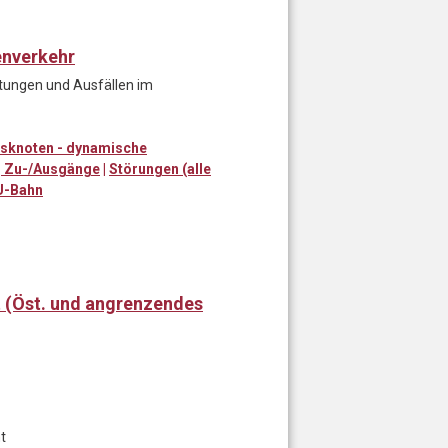
enverkehr
ätungen und Ausfällen im
sknoten - dynamische
n, Zu-/Ausgänge
|
Störungen (alle
U-Bahn
t (Öst. und angrenzendes
t