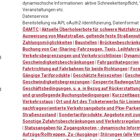
dynamischsche Informationen: aktive Schneekettenpflicht, 
Veranstaltungen etc.
Datenservice
Bereitstellung via API, oAuth2-Identifizierung, Datenforma
ÖAMTC
|
Aktuelle Überholverbote für schwere Nutzfahr
Ausweisung von Mautstraßen, geltende feste Straßennu
Zahlungsmöglichkeiten
|
Baustellen
|
Brückenbeschränk
Buchung von Car-Sharing-Fahrzeugen, Taxis, Leihfahrrä
Verkehrsbegrenzungen und Verkehrsrichtlinien
|
Dynami
d
Geschwindigkeitsbeschränkungen
|
Fahrgastkategorien
Fahrtrichtung auf Fahrbahnen für beide Richtungen
|
Form
Gängige Tarifprodukte
|
Geschätzte Reisezeiten
|
Geschw
Geschwindigkeitsbegrenzungen
|
Gesperrte Radwege/U
Geschäftsbedingungen, u. a. in Bezug auf Rückerstattu
d
und grundlegende Buchungsbedingungen
|
Kurzzeitbaus
Verkehrsstaus
|
Ort und Art des Ticketerwerbs für Linie
nachfrageorientierte Verkehrsangebote und Pkw-Parke
Straßenzustand
|
Sondertarifprodukte: Angebote mit zu
Sonstige Zufahrtsbeschränkungen und Verkehrsregelu
|
Statusangaben für Zugangsknoten - dynamische Informa
Aufzüge/Rolltreppen, Zu-/Ausgänge
|
Störungen (alle Ve