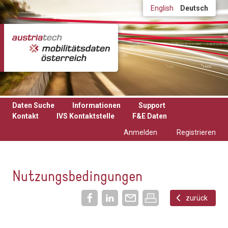
Direkt zum Inhalt
English
Deutsch
Daten Suche
Informationen
Support
Kontakt
IVS Kontaktstelle
F&E Daten
Anmelden
Registrieren
Nutzungsbedingungen
zurück