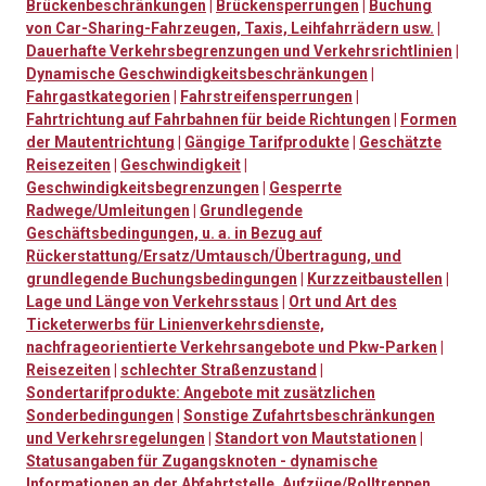
Brückenbeschränkungen
|
Brückensperrungen
|
Buchung
von Car-Sharing-Fahrzeugen, Taxis, Leihfahrrädern usw.
|
Dauerhafte Verkehrsbegrenzungen und Verkehrsrichtlinien
|
Dynamische Geschwindigkeitsbeschränkungen
|
Fahrgastkategorien
|
Fahrstreifensperrungen
|
Fahrtrichtung auf Fahrbahnen für beide Richtungen
|
Formen
der Mautentrichtung
|
Gängige Tarifprodukte
|
Geschätzte
Reisezeiten
|
Geschwindigkeit
|
Geschwindigkeitsbegrenzungen
|
Gesperrte
Radwege/Umleitungen
|
Grundlegende
Geschäftsbedingungen, u. a. in Bezug auf
Rückerstattung/Ersatz/Umtausch/Übertragung, und
grundlegende Buchungsbedingungen
|
Kurzzeitbaustellen
|
Lage und Länge von Verkehrsstaus
|
Ort und Art des
Ticketerwerbs für Linienverkehrsdienste,
nachfrageorientierte Verkehrsangebote und Pkw-Parken
|
Reisezeiten
|
schlechter Straßenzustand
|
Sondertarifprodukte: Angebote mit zusätzlichen
Sonderbedingungen
|
Sonstige Zufahrtsbeschränkungen
und Verkehrsregelungen
|
Standort von Mautstationen
|
Statusangaben für Zugangsknoten - dynamische
Informationen an der Abfahrtstelle, Aufzüge/Rolltreppen,