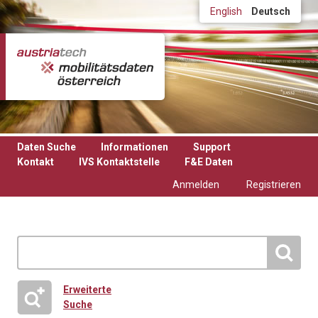
Direkt zum Inhalt
English
Deutsch
Daten Suche
Informationen
Support
Kontakt
IVS Kontaktstelle
F&E Daten
Anmelden
Registrieren
Erweiterte
Suche