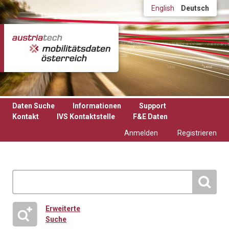
Direkt zum Inhalt
English
Deutsch
Daten Suche
Informationen
Support
Kontakt
IVS Kontaktstelle
F&E Daten
Anmelden
Registrieren
Erweiterte
Suche