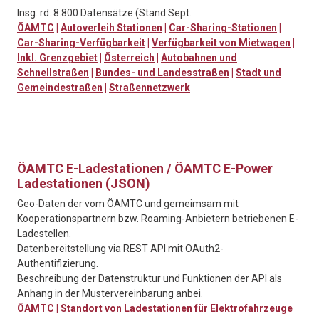
Insg. rd. 8.800 Datensätze (Stand Sept.
ÖAMTC
|
Autoverleih Stationen
|
Car-Sharing-Stationen
|
Car-Sharing-Verfügbarkeit
|
Verfügbarkeit von Mietwagen
|
Inkl. Grenzgebiet
|
Österreich
|
Autobahnen und
Schnellstraßen
|
Bundes- und Landesstraßen
|
Stadt und
Gemeindestraßen
|
Straßennetzwerk
ÖAMTC E-Ladestationen / ÖAMTC E-Power
Ladestationen (JSON)
Geo-Daten der vom ÖAMTC und gemeimsam mit
Kooperationspartnern bzw. Roaming-Anbietern betriebenen E-
Ladestellen.
Datenbereitstellung via REST API mit OAuth2-
Authentifizierung.
Beschreibung der Datenstruktur und Funktionen der API als
Anhang in der Mustervereinbarung anbei.
ÖAMTC
|
Standort von Ladestationen für Elektrofahrzeuge