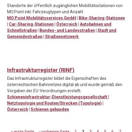
Standorte der öffentlich zugänglichen Mobilitätsstationen von
MO.Point inkl. Fahrzeugtypen und Anzahl
MO.Point Mobilitätsservices GmbH
|
Bike-Sharing-Stationen
|
Car-Sharing-Stationen
|
Österreich
|
Autobahnen und
Schnellstraßen
|
Bundes- und Landesstraßen
|
Stadt und
Gemeindestraßen
|
Straßennetzwerk
Infrastrukturregister (RINF)
Das Infrastrukturregister bildet die Eigenschaften des
österreichischen Bahnnetzes digital ab und wurde gemäß den
Vorgaben der EU-Verordnungen erstellt.
Schieneninfrastruktur-Dienstleistungsgesellschaft
|
Netztopologie und Routen/Strecken (Topologie)
|
Österreich
|
Schienen gebunden
« erste Seite
‹ vorherige Seite
1
2
3
4
5
6
7