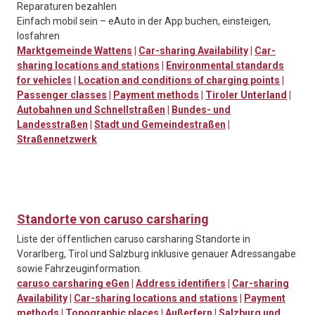
Reparaturen bezahlen
Einfach mobil sein – eAuto in der App buchen, einsteigen,
losfahren
Marktgemeinde Wattens
|
Car-sharing Availability
|
Car-
sharing locations and stations
|
Environmental standards
for vehicles
|
Location and conditions of charging points
|
Passenger classes
|
Payment methods
|
Tiroler Unterland
|
Autobahnen und Schnellstraßen
|
Bundes- und
Landesstraßen
|
Stadt und Gemeindestraßen
|
Straßennetzwerk
Standorte von caruso carsharing
Liste der öffentlichen caruso carsharing Standorte in
Vorarlberg, Tirol und Salzburg inklusive genauer Adressangabe
sowie Fahrzeuginformation.
caruso carsharing eGen
|
Address identifiers
|
Car-sharing
Availability
|
Car-sharing locations and stations
|
Payment
methods
|
Topographic places
|
Außerfern
|
Salzburg und