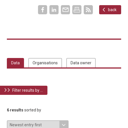
back
Data
Organisations
Data owner
Filter results by ...
6 results
sorted by