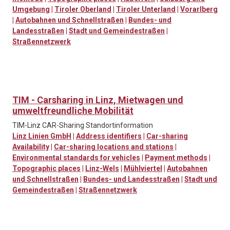
Umgebung
|
Tiroler Oberland
|
Tiroler Unterland
|
Vorarlberg
|
Autobahnen und Schnellstraßen
|
Bundes- und
Landesstraßen
|
Stadt und Gemeindestraßen
|
Straßennetzwerk
TIM - Carsharing in Linz, Mietwagen und
umweltfreundliche Mobilität
TIM-Linz CAR-Sharing Standortinformation
Linz Linien GmbH
|
Address identifiers
|
Car-sharing
Availability
|
Car-sharing locations and stations
|
Environmental standards for vehicles
|
Payment methods
|
Topographic places
|
Linz-Wels
|
Mühlviertel
|
Autobahnen
und Schnellstraßen
|
Bundes- und Landesstraßen
|
Stadt und
Gemeindestraßen
|
Straßennetzwerk