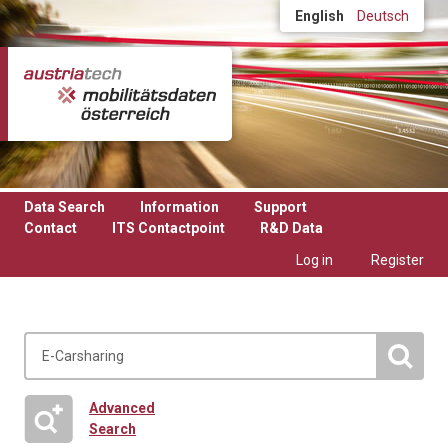
Skip to main content
English
Deutsch
Data Search
Information
Support
Contact
ITS Contactpoint
R&D Data
Log in
Register
Advanced
Search