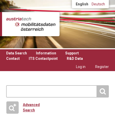
Skip to main content
English
Deutsch
Data Search
Information
Support
Contact
ITS Contactpoint
R&D Data
Log in
Register
Advanced
Search