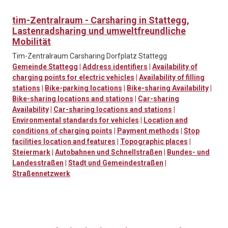
tim-Zentralraum - Carsharing in Stattegg,
Lastenradsharing und umweltfreundliche
Mobilität
Tim-Zentralraum Carsharing Dorfplatz Stattegg
Gemeinde Stattegg
|
Address identifiers
|
Availability of
charging points for electric vehicles
|
Availability of filling
stations
|
Bike-parking locations
|
Bike-sharing Availability
|
Bike-sharing locations and stations
|
Car-sharing
Availability
|
Car-sharing locations and stations
|
Environmental standards for vehicles
|
Location and
conditions of charging points
|
Payment methods
|
Stop
facilities location and features
|
Topographic places
|
Steiermark
|
Autobahnen und Schnellstraßen
|
Bundes- und
Landesstraßen
|
Stadt und Gemeindestraßen
|
Straßennetzwerk