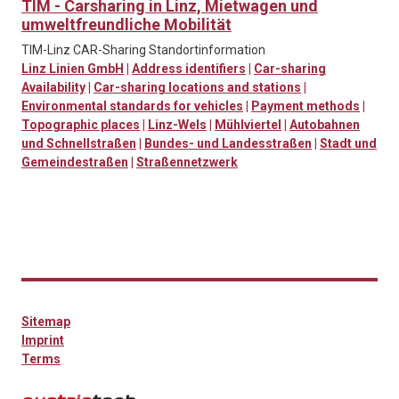
TIM - Carsharing in Linz, Mietwagen und
umweltfreundliche Mobilität
TIM-Linz CAR-Sharing Standortinformation
Linz Linien GmbH
|
Address identifiers
|
Car-sharing
Availability
|
Car-sharing locations and stations
|
Environmental standards for vehicles
|
Payment methods
|
Topographic places
|
Linz-Wels
|
Mühlviertel
|
Autobahnen
und Schnellstraßen
|
Bundes- und Landesstraßen
|
Stadt und
Gemeindestraßen
|
Straßennetzwerk
Sitemap
Imprint
Terms