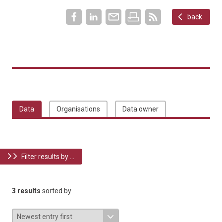
back
Data
Organisations
Data owner
Filter results by ...
3 results
sorted by