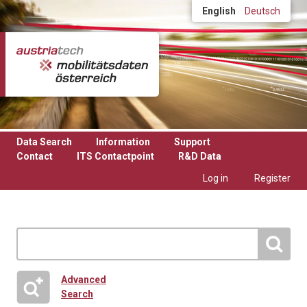
Skip to main content
English
Deutsch
Data Search
Information
Support
Contact
ITS Contactpoint
R&D Data
Log in
Register
Advanced
Search