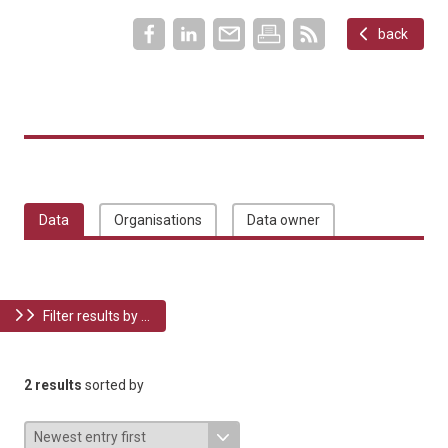
back
Data
Organisations
Data owner
Filter results by ...
2 results
sorted by