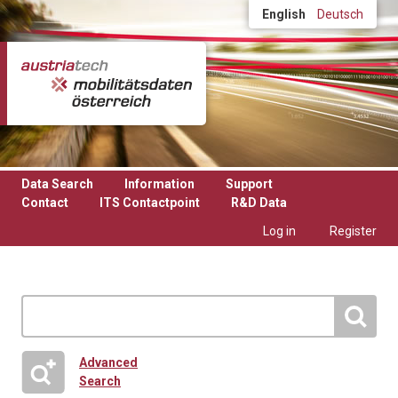
Skip to main content
English
Deutsch
Data Search
Information
Support
Contact
ITS Contactpoint
R&D Data
Log in
Register
Advanced
Search