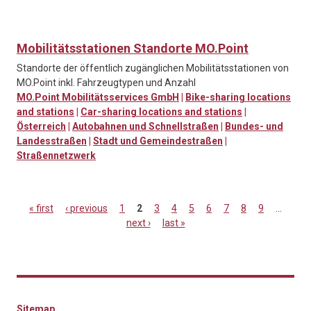
Mobilitätsstationen Standorte MO.Point
Standorte der öffentlich zugänglichen Mobilitätsstationen von
MO.Point inkl. Fahrzeugtypen und Anzahl
MO.Point Mobilitätsservices GmbH
|
Bike-sharing locations
and stations
|
Car-sharing locations and stations
|
Österreich
|
Autobahnen und Schnellstraßen
|
Bundes- und
Landesstraßen
|
Stadt und Gemeindestraßen
|
Straßennetzwerk
« first
‹ previous
1
2
3
4
5
6
7
8
9
…
next ›
last »
Pages
Sitemap