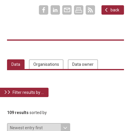
back
Data
Organisations
Data owner
Filter results by ...
109 results
sorted by