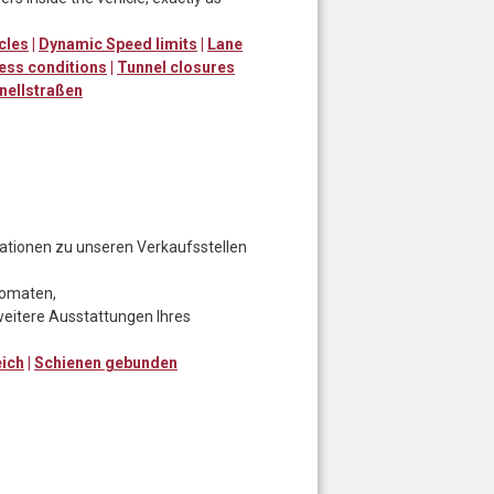
cles
|
Dynamic Speed limits
|
Lane
ess conditions
|
Tunnel closures
nellstraßen
rmationen zu unseren Verkaufsstellen
utomaten,
eitere Ausstattungen Ihres
eich
|
Schienen gebunden