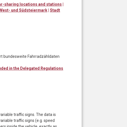
r-sharing locations and stations
|
West- und Südsteiermark
|
Stadt
ert bundesweite Fahrradzähldaten
uded in the Delegated Regulations
iable traffic signs. The data is
ariable traffic signs (e.g. speed
sers inside the vehicle, exactly as