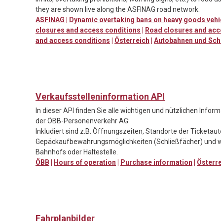
they are shown live along the ASFINAG road network.
ASFINAG
|
Dynamic overtaking bans on heavy goods vehi
closures and access conditions
|
Road closures and acc
and access conditions
|
Österreich
|
Autobahnen und Sch
Verkaufsstelleninformation API
In dieser API finden Sie alle wichtigen und nützlichen Info
der ÖBB-Personenverkehr AG:
Inkludiert sind z.B. Öffnungszeiten, Standorte der Ticketa
Gepäckaufbewahrungsmöglichkeiten (Schließfächer) und w
Bahnhofs oder Haltestelle.
ÖBB
|
Hours of operation
|
Purchase information
|
Österr
Fahrplanbilder