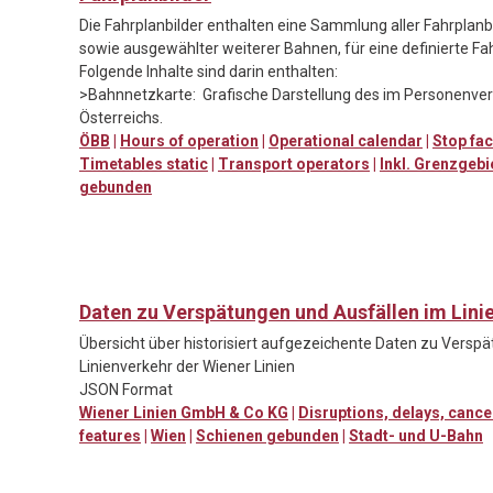
Die Fahrplanbilder enthalten eine Sammlung aller Fahrpla
sowie ausgewählter weiterer Bahnen, für eine definierte Fa
Folgende Inhalte sind darin enthalten:
>Bahnnetzkarte: Grafische Darstellung des im Personenv
Österreichs.
ÖBB
|
Hours of operation
|
Operational calendar
|
Stop fac
Timetables static
|
Transport operators
|
Inkl. Grenzgebi
gebunden
Daten zu Verspätungen und Ausfällen im Lini
Übersicht über historisiert aufgezeichente Daten zu Versp
Linienverkehr der Wiener Linien
JSON Format
Wiener Linien GmbH & Co KG
|
Disruptions, delays, cance
features
|
Wien
|
Schienen gebunden
|
Stadt- und U-Bahn