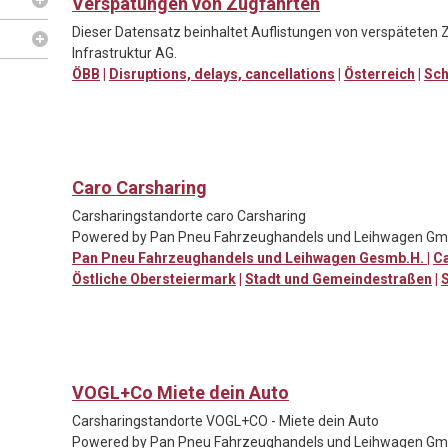
Verspätungen von Zugfahrten
Dieser Datensatz beinhaltet Auflistungen von verspäteten 
Infrastruktur AG.
ÖBB
|
Disruptions, delays, cancellations
|
Österreich
|
Sch
Caro Carsharing
Carsharingstandorte caro Carsharing
Powered by Pan Pneu Fahrzeughandels und Leihwagen G
Pan Pneu Fahrzeughandels und Leihwagen Gesmb.H.
|
Ca
Östliche Obersteiermark
|
Stadt und Gemeindestraßen
|
VOGL+Co Miete dein Auto
Carsharingstandorte VOGL+CO - Miete dein Auto
Powered by Pan Pneu Fahrzeughandels und Leihwagen G