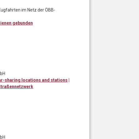
Zugfahrten im Netz der ÖBB-
ienen gebunden
mbH
r-sharing locations and stations
|
Straßennetzwerk
mbH