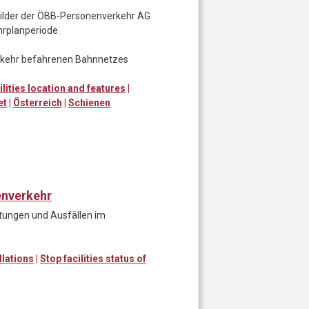
nbilder der ÖBB-Personenverkehr AG
hrplanperiode.
erkehr befahrenen Bahnnetzes
ilities location and features
|
et
|
Österreich
|
Schienen
enverkehr
ätungen und Ausfällen im
llations
|
Stop facilities status of