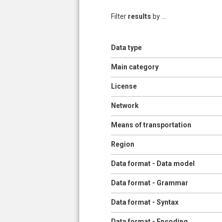
Filter
results
by ...
Show
Data type
Pages
Show
Main category
Show
License
Show
Network
Show
Means of transportation
Show
Region
Show
Data format - Data model
Show
Data format - Grammar
Show
Data format - Syntax
Show
Data format - Encoding