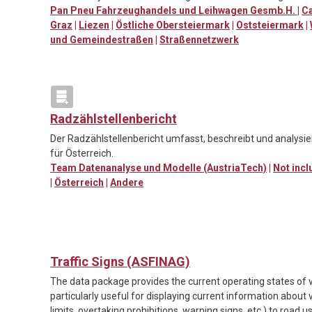
Pan Pneu Fahrzeughandels und Leihwagen Gesmb.H.
|
Ca
Graz
|
Liezen
|
Östliche Obersteiermark
|
Oststeiermark
|
und Gemeindestraßen
|
Straßennetzwerk
Radzählstellenbericht
Der Radzählstellenbericht umfasst, beschreibt und analysi
für Österreich.
Team Datenanalyse und Modelle (AustriaTech)
|
Not incl
|
Österreich
|
Andere
Traffic Signs (ASFINAG)
The data package provides the current operating states of var
particularly useful for displaying current information about v
limits, overtaking prohibitions, warning signs, etc.) to road u