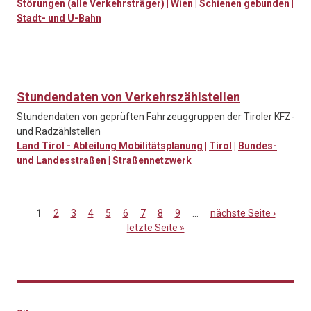
Störungen (alle Verkehrsträger)
|
Wien
|
Schienen gebunden
|
Stadt- und U-Bahn
Stundendaten von Verkehrszählstellen
Stundendaten von geprüften Fahrzeuggruppen der Tiroler KFZ-
und Radzählstellen
Land Tirol - Abteilung Mobilitätsplanung
|
Tirol
|
Bundes-
und Landesstraßen
|
Straßennetzwerk
1
2
3
4
5
6
7
8
9
…
nächste Seite ›
letzte Seite »
Seiten