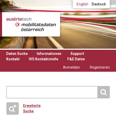
Direkt zum Inhalt
English
Deutsch
Daten Suche
Informationen
Support
Kontakt
IVS Kontaktstelle
F&E Daten
Anmelden
Registrieren
Erweiterte
Suche