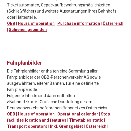
Ticketautomaten, Gepäckaufbewahrungsmöglichkeiten
(Schließfächer) und weitere Ausstattungen Ihres Bahnhofs
oder Haltestelle.
ÖBB
|
Hours of operation
|
Purchase information
|
Österreich
|
Schienen gebunden
Fahrplanbilder
Die Fahrplanbilder enthalten eine Sammlung aller
Fahrplanbilder der ÖBB-Personenverkehr AG sowie
ausgewählter weiterer Bahnen, für eine definierte
Fahrplanperiode.
Folgende Inhalte sind darin enthalten:
>Bahnnetzkarte: Grafische Darstellung des im
Personenverkehr befahrenen Bahnnetzes Österreichs.
ÖBB
|
Hours of operation
|
Operational calendar
|
Stop
facilities location and features
|
Timetables static
|
Transport operators
|
Inkl. Grenzgebiet
|
Österreich
|