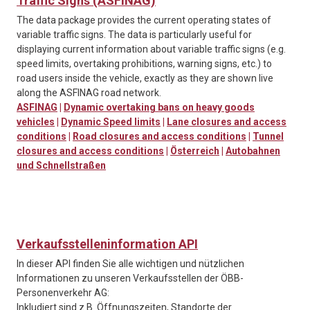
Traffic Signs (ASFINAG)
The data package provides the current operating states of
variable traffic signs. The data is particularly useful for
displaying current information about variable traffic signs (e.g.
speed limits, overtaking prohibitions, warning signs, etc.) to
road users inside the vehicle, exactly as they are shown live
along the ASFINAG road network.
ASFINAG
|
Dynamic overtaking bans on heavy goods
vehicles
|
Dynamic Speed limits
|
Lane closures and access
conditions
|
Road closures and access conditions
|
Tunnel
closures and access conditions
|
Österreich
|
Autobahnen
und Schnellstraßen
Verkaufsstelleninformation API
In dieser API finden Sie alle wichtigen und nützlichen
Informationen zu unseren Verkaufsstellen der ÖBB-
Personenverkehr AG:
Inkludiert sind z.B. Öffnungszeiten, Standorte der