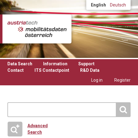
Skip to main content
English
Deutsch
Data Search
Information
Support
Contact
ITS Contactpoint
R&D Data
Log in
Register
Advanced
Search