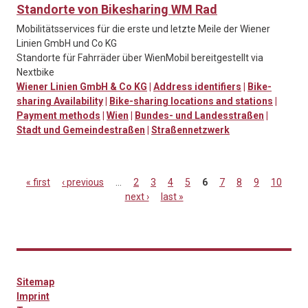
Standorte von Bikesharing WM Rad
Mobilitätsservices für die erste und letzte Meile der Wiener
Linien GmbH und Co KG
Standorte für Fahrräder über WienMobil bereitgestellt via
Nextbike
Wiener Linien GmbH & Co KG
|
Address identifiers
|
Bike-
sharing Availability
|
Bike-sharing locations and stations
|
Payment methods
|
Wien
|
Bundes- und Landesstraßen
|
Stadt und Gemeindestraßen
|
Straßennetzwerk
« first
‹ previous
…
2
3
4
5
6
7
8
9
10
next ›
last »
Pages
Sitemap
Imprint