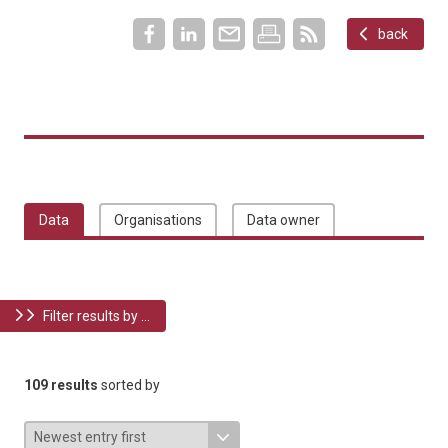
back
Data
Organisations
Data owner
Filter results by ...
109 results
sorted by