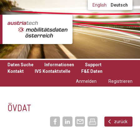
Direkt zum Inhalt
English
Deutsch
Daten Suche
Informationen
Support
Kontakt
IVS Kontaktstelle
F&E Daten
Anmelden
Registrieren
ÖVDAT
zurück