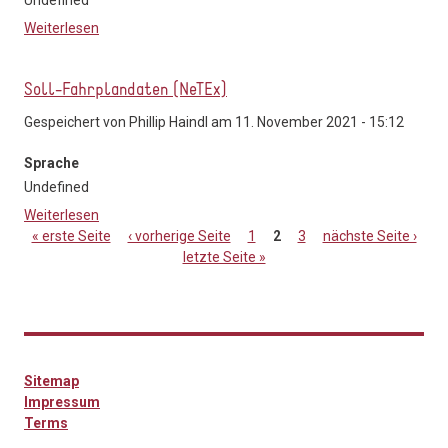
Weiterlesen
über Soll-Fahrplandaten (GTFS)
Soll-Fahrplandaten (NeTEx)
Gespeichert von
Phillip Haindl
am 11. November 2021 - 15:12
Sprache
Undefined
Weiterlesen
über Soll-Fahrplandaten (NeTEx)
« erste Seite
‹ vorherige Seite
1
2
3
nächste Seite ›
letzte Seite »
Seiten
Sitemap
Impressum
Terms