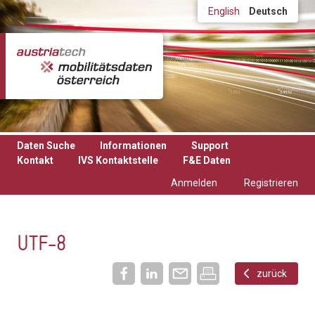
Direkt zum Inhalt
English
Deutsch
Daten Suche
Informationen
Support
Kontakt
IVS Kontaktstelle
F&E Daten
Anmelden
Registrieren
UTF-8
zurück