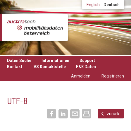
Direkt zum Inhalt
English
Deutsch
Daten Suche
Informationen
Support
Kontakt
IVS Kontaktstelle
F&E Daten
Anmelden
Registrieren
UTF-8
zurück