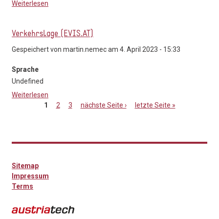
Weiterlesen
über Verkehrslage Prognose (EVIS.AT)
Verkehrslage (EVIS.AT)
Gespeichert von
martin.nemec
am 4. April 2023 - 15:33
Sprache
Undefined
Weiterlesen
über Verkehrslage (EVIS.AT)
1
2
3
nächste Seite ›
letzte Seite »
Seiten
Sitemap
Impressum
Terms