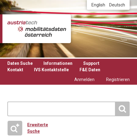
Direkt zum Inhalt
English
Deutsch
Daten Suche
Informationen
Support
Kontakt
IVS Kontaktstelle
F&E Daten
Anmelden
Registrieren
Erweiterte
Suche