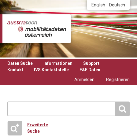
Direkt zum Inhalt
English
Deutsch
Daten Suche
Informationen
Support
Kontakt
IVS Kontaktstelle
F&E Daten
Anmelden
Registrieren
Erweiterte
Suche