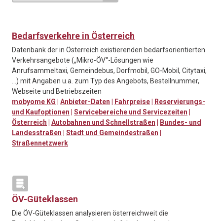
Bedarfsverkehre in Österreich
Datenbank der in Österreich existierenden bedarfsorientierten
Verkehrsangebote („Mikro-ÖV“-Lösungen wie
Anrufsammeltaxi, Gemeindebus, Dorfmobil, GO-Mobil, Citytaxi,
...) mit Angaben u.a. zum Typ des Angebots, Bestellnummer,
Webseite und Betriebszeiten
mobyome KG
|
Anbieter-Daten
|
Fahrpreise
|
Reservierungs-
und Kaufoptionen
|
Servicebereiche und Servicezeiten
|
Österreich
|
Autobahnen und Schnellstraßen
|
Bundes- und
Landesstraßen
|
Stadt und Gemeindestraßen
|
Straßennetzwerk
ÖV-Güteklassen
Die ÖV-Güteklassen analysieren österreichweit die