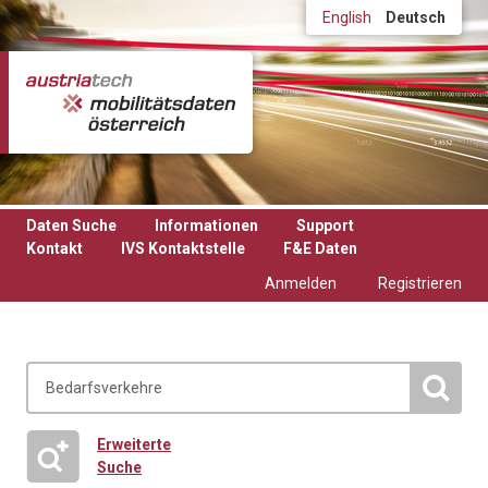
Direkt zum Inhalt
English
Deutsch
Daten Suche
Informationen
Support
Kontakt
IVS Kontaktstelle
F&E Daten
Anmelden
Registrieren
Erweiterte
Suche