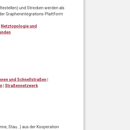
estellen) und Strecken werden als
n der Graphenintegrations-Plattform
|
Netztopologie und
unden
nen und Schnellstraßen
|
en
|
Straßennetzwerk
nne, Stau…) aus der Kooperation