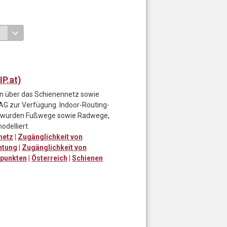
P.at)
ten über das Schienennetz sowie
 AG zur Verfügung. Indoor-Routing-
d wurden Fußwege sowie Radwege,
odelliert.
netz
|
Zugänglichkeit von
htung
|
Zugänglichkeit von
npunkten
|
Österreich
|
Schienen