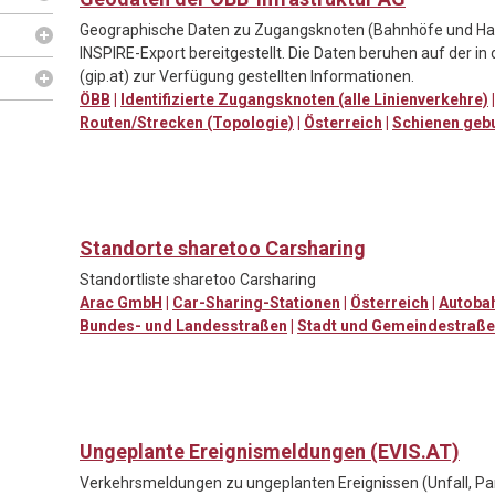
Geographische Daten zu Zugangsknoten (Bahnhöfe und Halt
INSPIRE-Export bereitgestellt. Die Daten beruhen auf der i
(gip.at) zur Verfügung gestellten Informationen.
ÖBB
|
Identifizierte Zugangsknoten (alle Linienverkehre)
Routen/Strecken (Topologie)
|
Österreich
|
Schienen geb
Standorte sharetoo Carsharing
Standortliste sharetoo Carsharing
Arac GmbH
|
Car-Sharing-Stationen
|
Österreich
|
Autobah
Bundes- und Landesstraßen
|
Stadt und Gemeindestraß
Ungeplante Ereignismeldungen (EVIS.AT)
Verkehrsmeldungen zu ungeplanten Ereignissen (Unfall, Pa