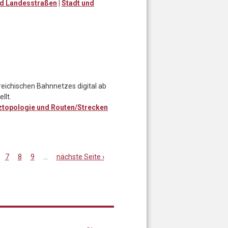
d Landesstraßen
|
Stadt und
rreichischen Bahnnetzes digital ab
llt.
ztopologie und Routen/Strecken
7
8
9
…
nächste Seite ›