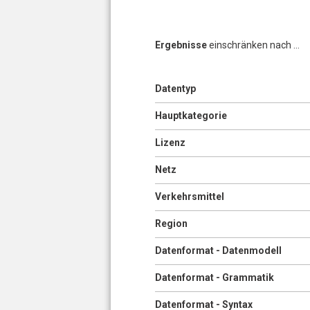
Ergebnisse
einschränken nach ...
Anzeigen
Datentyp
Seiten
Anzeigen
Hauptkategorie
Anzeigen
Lizenz
Anzeigen
Netz
Anzeigen
Verkehrsmittel
Anzeigen
Region
Anzeigen
Datenformat - Datenmodell
Anzeigen
Datenformat - Grammatik
Anzeigen
Datenformat - Syntax