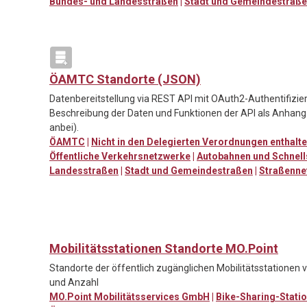
Bundes- und Landesstraßen
|
Stadt und Gemeindestraß
ÖAMTC Standorte (JSON)
Datenbereitstellung via REST API mit OAuth2-Authentifizie
Beschreibung der Daten und Funktionen der API als Anhang 
anbei).
ÖAMTC
|
Nicht in den Delegierten Verordnungen enthalt
Öffentliche Verkehrsnetzwerke
|
Autobahnen und Schnell
Landesstraßen
|
Stadt und Gemeindestraßen
|
Straßenne
Mobilitätsstationen Standorte MO.Point
Standorte der öffentlich zugänglichen Mobilitätsstationen 
und Anzahl
MO.Point Mobilitätsservices GmbH
|
Bike-Sharing-Stati