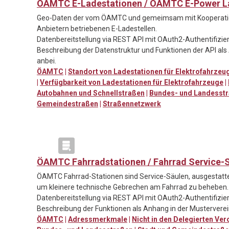
ÖAMTC E-Ladestationen / ÖAMTC E-Power L
Geo-Daten der vom ÖAMTC und gemeimsam mit Kooperati
Anbietern betriebenen E-Ladestellen.
Datenbereitstellung via REST API mit OAuth2-Authentifizie
Beschreibung der Datenstruktur und Funktionen der API al
anbei.
ÖAMTC
|
Standort von Ladestationen für Elektrofahrze
|
Verfügbarkeit von Ladestationen für Elektrofahrzeuge
|
Autobahnen und Schnellstraßen
|
Bundes- und Landesst
Gemeindestraßen
|
Straßennetzwerk
ÖAMTC Fahrradstationen / Fahrrad Service-
ÖAMTC Fahrrad-Stationen sind Service-Säulen, ausgestat
um kleinere technische Gebrechen am Fahrrad zu beheben.
Datenbereitstellung via REST API mit OAuth2-Authentifizie
Beschreibung der Funktionen als Anhang in der Mustervere
ÖAMTC
|
Adressmerkmale
|
Nicht in den Delegierten Ve