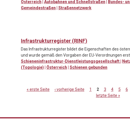
Österreich
|
Autobahnen und Schnellstraßen
|
Bundes- un
Gemeindestraßen
|
Straßennetzwerk
Infrastrukturregister (RINF)
Das Infrastrukturregister bildet die Eigenschaften des öste
und wurde gemäß den Vorgaben der EU-Verordnungen erste
Schieneninfrastruktur-Dienstleistungsgesellschaft
|
Net
(Topologie)
|
Österreich
|
Schienen gebunden
« erste Seite
‹ vorherige Seite
1
2
3
4
5
6
letzte Seite »