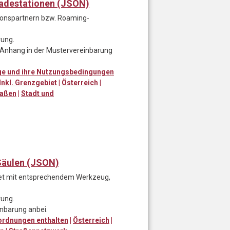
adestationen (JSON)
onspartnern bzw. Roaming-
rung.
s Anhang in der Mustervereinbarung
uge und ihre Nutzungsbedingungen
Inkl. Grenzgebiet
|
Österreich
|
raßen
|
Stadt und
Säulen (JSON)
tet mit entsprechendem Werkzeug,
rung.
inbarung anbei.
rordnungen enthalten
|
Österreich
|