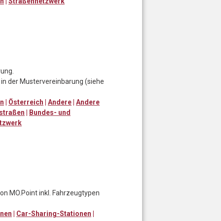
en
|
Straßennetzwerk
rung.
in der Mustervereinbarung (siehe
en
|
Österreich
|
Andere
|
Andere
straßen
|
Bundes- und
tzwerk
von MO.Point inkl. Fahrzeugtypen
onen
|
Car-Sharing-Stationen
|