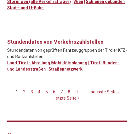
Störungen (alle Verkehrsträger)
|
Wien
|
Schienen gebunden
|
Stadt- und U-Bahn
Stundendaten von Verkehrszählstellen
Stundendaten von geprüften Fahrzeuggruppen der Tiroler KFZ-
und Radzählstellen
Land Tirol - Abteilung Mobilitätsplanung
|
Tirol
|
Bundes-
und Landesstraßen
|
Straßennetzwerk
1
2
3
4
5
6
7
8
9
…
nächste Seite ›
letzte Seite »
Seiten