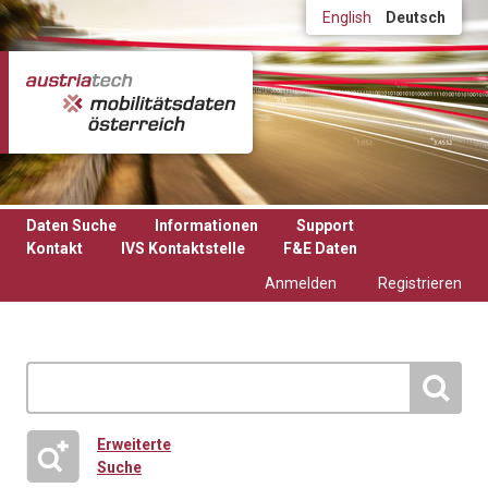
Direkt zum Inhalt
English
Deutsch
Daten Suche
Informationen
Support
Kontakt
IVS Kontaktstelle
F&E Daten
Anmelden
Registrieren
Erweiterte
Suche