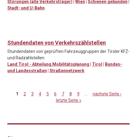
Störungen (alle Verkehrsträger)
|
Wien
|
Schienen gebunden
|
Stadt- und U-Bahn
Stundendaten von Verkehrszählstellen
Stundendaten von geprüften Fahrzeuggruppen der Tiroler KFZ-
und Radzählstellen
Land Tirol - Abteilung Mobilitätsplanung
|
Tirol
|
Bundes-
und Landesstraßen
|
Straßennetzwerk
1
2
3
4
5
6
7
8
9
…
nächste Seite ›
letzte Seite »
Seiten