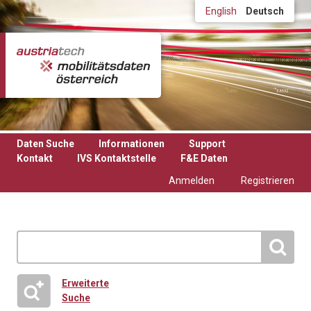
Direkt zum Inhalt
English
Deutsch
Daten Suche
Informationen
Support
Kontakt
IVS Kontaktstelle
F&E Daten
Anmelden
Registrieren
Erweiterte
Suche