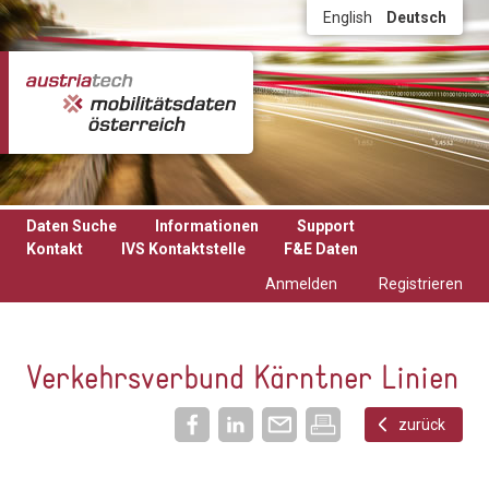
Direkt zum Inhalt
English
Deutsch
Daten Suche
Informationen
Support
Kontakt
IVS Kontaktstelle
F&E Daten
Anmelden
Registrieren
Verkehrsverbund Kärntner Linien
zurück