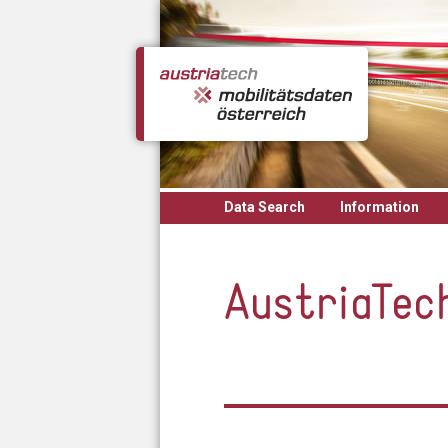
Skip to main content
Data Search
Information
AustriaTec