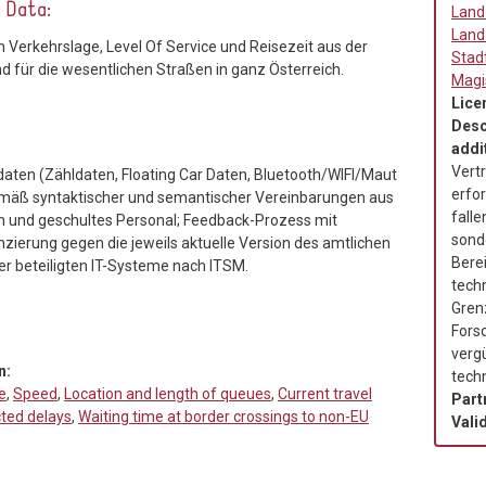
e Data:
Land
Land
 Verkehrslage, Level Of Service und Reisezeit aus der
Stad
 für die wesentlichen Straßen in ganz Österreich.
Magi
Lice
Desc
addit
Vert
aten (Zähldaten, Floating Car Daten, Bluetooth/WIFI/Maut
erfo
mäß syntaktischer und semantischer Vereinbarungen aus
falle
n und geschultes Personal; Feedback-Prozess mit
sond
ierung gegen die jeweils aktuelle Version des amtlichen
Berei
er beteiligten IT-Systeme nach ITSM.
tech
Gren
Fors
verg
n:
tech
e
,
Speed
,
Location and length of queues
,
Current travel
Part
ted delays
,
Waiting time at border crossings to non-EU
Valid