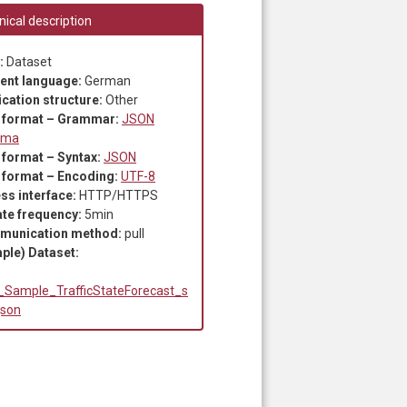
ical description
:
Dataset
ent language:
German
ication structure:
Other
 format – Grammar:
JSON
ema
 format – Syntax:
JSON
 format – Encoding:
UTF-8
ss interface:
HTTP/HTTPS
te frequency:
5min
munication method:
pull
ple) Dataset:
_Sample_TrafficStateForecast_s
json