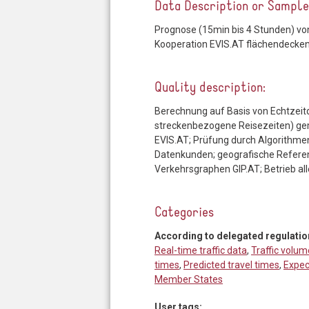
Data Description or Sampl
Prognose (15min bis 4 Stunden) von
Kooperation EVIS.AT flächendeckend
Quality description:
Berechnung auf Basis von Echtzeitd
streckenbezogene Reisezeiten) ge
EVIS.AT; Prüfung durch Algorithme
Datenkunden; geografische Referenz
Verkehrsgraphen GIP.AT; Betrieb all
Categories
According to delegated regulatio
Real-time traffic data
,
Traffic volum
times
,
Predicted travel times
,
Expec
Member States
User tags: