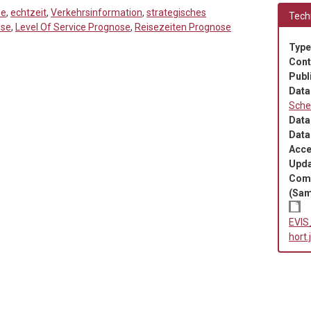
ße
,
echtzeit
,
Verkehrsinformation
,
strategisches
Techn
ose
,
Level Of Service Prognose
,
Reisezeiten Prognose
Type
Cont
Publ
Data
Sch
Data
Data
Acce
Upda
Com
(Sam
EVIS
hort.