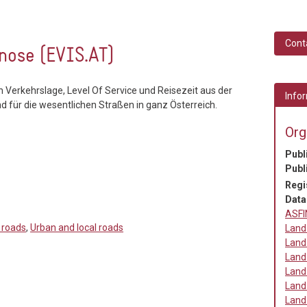
Cont
nose (EVIS.AT)
 Verkehrslage, Level Of Service und Reisezeit aus der
Infor
 für die wesentlichen Straßen in ganz Österreich.
Org
Publ
Publ
Regi
Data
ASF
 roads
,
Urban and local roads
Land
Land
Land
Land
Land
Land 