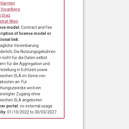
 Kärnten
 Vorarlberg
t Graz
strat Wien
nse model:
Contract and Fee
ription of license model or
ional link:
ragliche Vereinbarung
rderlich; Die Nutzungsgebühren
n nicht für die Daten selbst
ern für die Aggregation und
tstellung in Echtzeit sowie
nischen SLA im Sinne von
zkosten an. Für
chungszwecke wird ein
ünstigter Zugang ohne
nischen SLA angeboten.
ner portal:
no external usage
ity:
01/10/2022
to
30/03/2027