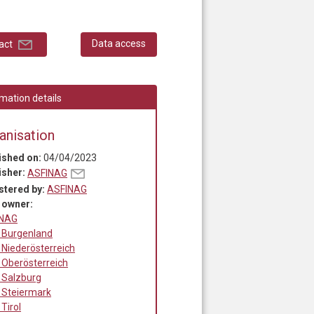
Data access
act
mation details
anisation
ished on:
04/04/2023
isher:
ASFINAG
stered by:
ASFINAG
 owner:
INAG
 Burgenland
 Niederösterreich
 Oberösterreich
 Salzburg
 Steiermark
Tirol