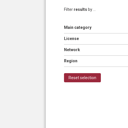
Filter
results
by ...
Show
Main category
Pages
Show
License
Show
Network
Show
Region