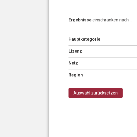
Ergebnisse
einschränken nach ...
Anzeigen
Hauptkategorie
Seiten
Anzeigen
Lizenz
Anzeigen
Netz
Anzeigen
Region