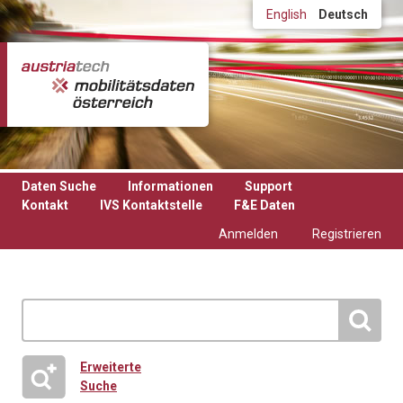
Direkt zum Inhalt
English
Deutsch
Daten Suche
Informationen
Support
Kontakt
IVS Kontaktstelle
F&E Daten
Anmelden
Registrieren
Erweiterte
Suche