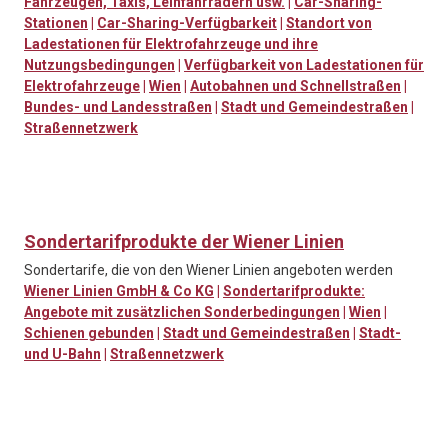
Fahrzeugen, Taxis, Leihfahrrädern usw.
|
Car-Sharing-
Stationen
|
Car-Sharing-Verfügbarkeit
|
Standort von
Ladestationen für Elektrofahrzeuge und ihre
Nutzungsbedingungen
|
Verfügbarkeit von Ladestationen für
Elektrofahrzeuge
|
Wien
|
Autobahnen und Schnellstraßen
|
Bundes- und Landesstraßen
|
Stadt und Gemeindestraßen
|
Straßennetzwerk
Sondertarifprodukte der Wiener Linien
Sondertarife, die von den Wiener Linien angeboten werden
Wiener Linien GmbH & Co KG
|
Sondertarifprodukte:
Angebote mit zusätzlichen Sonderbedingungen
|
Wien
|
Schienen gebunden
|
Stadt und Gemeindestraßen
|
Stadt-
und U-Bahn
|
Straßennetzwerk