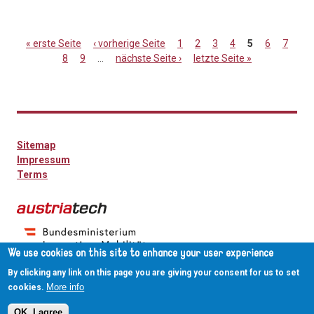
« erste Seite
‹ vorherige Seite
1
2
3
4
5
6
7
8
9
…
nächste Seite ›
letzte Seite »
Seiten
Sitemap
Impressum
Terms
We use cookies on this site to enhance your user experience
By clicking any link on this page you are giving your consent for us to set
More info
cookies.
OK, I agree