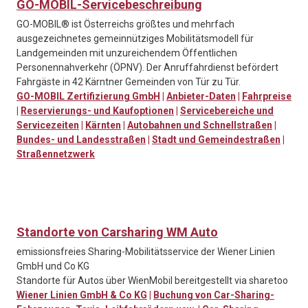
GO-MOBIL-Servicebeschreibung
GO-MOBIL® ist Österreichs größtes und mehrfach
ausgezeichnetes gemeinnütziges Mobilitätsmodell für
Landgemeinden mit unzureichendem Öffentlichen
Personennahverkehr (ÖPNV). Der Anruffahrdienst befördert
Fahrgäste in 42 Kärntner Gemeinden von Tür zu Tür.
GO-MOBIL Zertifizierung GmbH
|
Anbieter-Daten
|
Fahrpreise
|
Reservierungs- und Kaufoptionen
|
Servicebereiche und
Servicezeiten
|
Kärnten
|
Autobahnen und Schnellstraßen
|
Bundes- und Landesstraßen
|
Stadt und Gemeindestraßen
|
Straßennetzwerk
Standorte von Carsharing WM Auto
emissionsfreies Sharing-Mobilitätsservice der Wiener Linien
GmbH und Co KG
Standorte für Autos über WienMobil bereitgestellt via sharetoo
Wiener Linien GmbH & Co KG
|
Buchung von Car-Sharing-