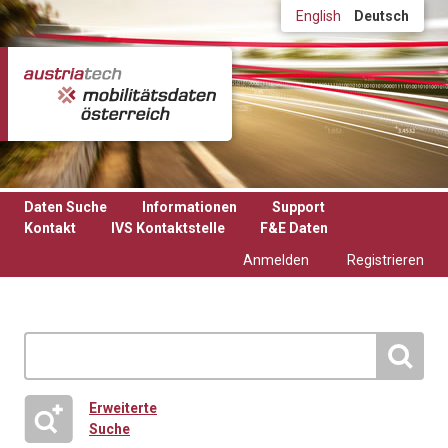
Direkt zum Inhalt
English
Deutsch
Daten Suche
Informationen
Support
Kontakt
IVS Kontaktstelle
F&E Daten
Anmelden
Registrieren
Erweiterte
Suche