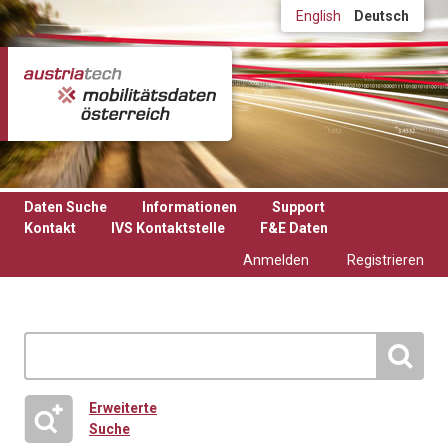
Direkt zum Inhalt
English
Deutsch
Daten Suche
Informationen
Support
Kontakt
IVS Kontaktstelle
F&E Daten
Anmelden
Registrieren
Erweiterte
Suche