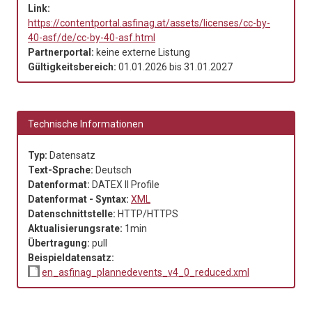
Link:
https://contentportal.asfinag.at/assets/licenses/cc-by-
40-asf/de/cc-by-40-asf.html
Partnerportal:
keine externe Listung
Gültigkeitsbereich:
01.01.2026
bis
31.01.2027
Technische Informationen
Typ:
Datensatz
Text-Sprache:
Deutsch
Datenformat:
DATEX II Profile
Datenformat - Syntax:
XML
Datenschnittstelle:
HTTP/HTTPS
Aktualisierungsrate:
1min
Übertragung:
pull
Beispieldatensatz:
en_asfinag_plannedevents_v4_0_reduced.xml