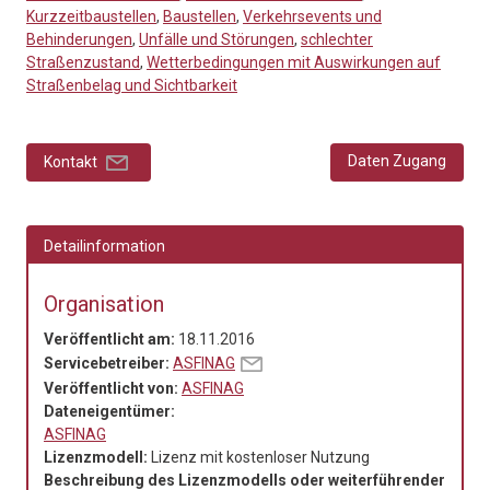
Kurzzeitbaustellen
,
Baustellen
,
Verkehrsevents und
Behinderungen
,
Unfälle und Störungen
,
schlechter
Straßenzustand
,
Wetterbedingungen mit Auswirkungen auf
Straßenbelag und Sichtbarkeit
Daten Zugang
Kontakt
Detailinformation
Organisation
Veröffentlicht am:
18.11.2016
Servicebetreiber:
ASFINAG
Veröffentlicht von:
ASFINAG
Dateneigentümer:
ASFINAG
Lizenzmodell:
Lizenz mit kostenloser Nutzung
Beschreibung des Lizenzmodells oder weiterführender