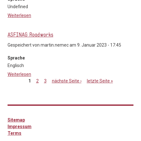
Undefined
Weiterlesen
über Geplante Ereignismeldungen (EVIS.AT)
ASFINAG Roadworks
Gespeichert von
martin.nemec
am 9. Januar 2023 - 17:45
Sprache
Englisch
Weiterlesen
über ASFINAG Roadworks
1
2
3
nächste Seite ›
letzte Seite »
Seiten
Sitemap
Impressum
Terms