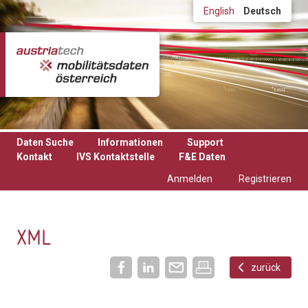
Direkt zum Inhalt
English
Deutsch
Daten Suche
Informationen
Support
Kontakt
IVS Kontaktstelle
F&E Daten
Anmelden
Registrieren
XML
zurück