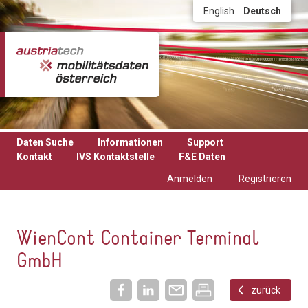
Direkt zum Inhalt
English
Deutsch
Daten Suche
Informationen
Support
Kontakt
IVS Kontaktstelle
F&E Daten
Anmelden
Registrieren
WienCont Container Terminal
GmbH
zurück