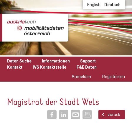
Direkt zum Inhalt
English
Deutsch
Daten Suche
Informationen
Support
Kontakt
IVS Kontaktstelle
F&E Daten
Anmelden
Registrieren
Magistrat der Stadt Wels
zurück