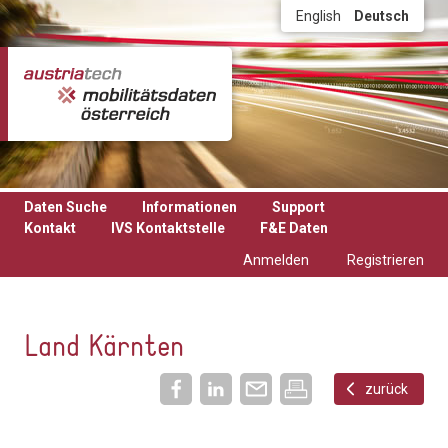
Direkt zum Inhalt
English
Deutsch
Daten Suche
Informationen
Support
Kontakt
IVS Kontaktstelle
F&E Daten
Anmelden
Registrieren
Land Kärnten
zurück