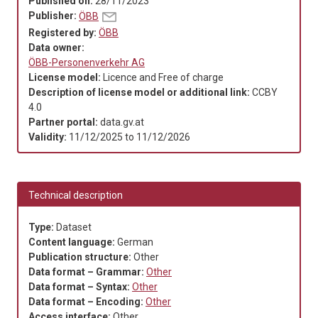
Published on:
28/11/2023
Publisher:
ÖBB
Registered by:
ÖBB
Data owner:
ÖBB-Personenverkehr AG
License model:
Licence and Free of charge
Description of license model or additional link:
CCBY
4.0
Partner portal:
data.gv.at
Validity:
11/12/2025
to
11/12/2026
Technical description
Type:
Dataset
Content language:
German
Publication structure:
Other
Data format – Grammar:
Other
Data format – Syntax:
Other
Data format – Encoding:
Other
Access interface:
Other