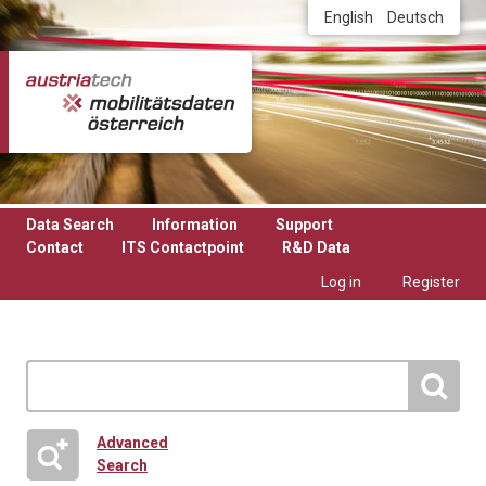
Skip to main content
English
Deutsch
Data Search
Information
Support
Contact
ITS Contactpoint
R&D Data
Log in
Register
Advanced
Search