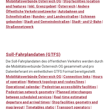
Mobilitätsverbünde Österreich OG
|
Stop facilities location
and features
|
Inkl. Grenzgebiet
|
Österreich
|
Andere
Öffentliche Verkehrsnetzwerke
|
Autobahnen und
Schnellstraßen
|
Bundes- und Landesstraßen
|
Schienen
gebunden
|
Stadt und Gemeindestraßen
|
Stadt- und U-Bahn
|
Straßennetzwerk
Soll-Fahrplandaten (GTFS)
Die Soll-Fahrplandaten des öffentlichen Verkehrs werden durch
die Mobilitätsverbünde Österreich OG gesammelt und pro
Datenlieferant im einheitlichen GTFS Format bereitgestellt.
Mobilitätsverbünde Österreich OG
|
Connection links
|
Hours
of operation
|
Network topology and routes/lines
|
Operational calendar
|
Pedestrian accessibility facilities
|
Pedestrian network geometry
|
Planned interchanges
between scheduled services
|
Real-time estimated
departure and arrival times
|
Stop facilities geometry and
map layout
|
Timetables static
|
Transport operators
|