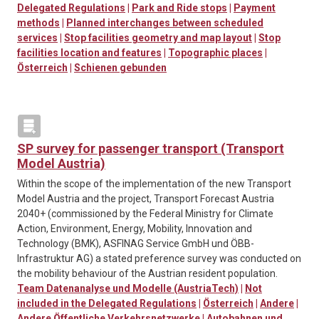
Delegated Regulations
|
Park and Ride stops
|
Payment
methods
|
Planned interchanges between scheduled
services
|
Stop facilities geometry and map layout
|
Stop
facilities location and features
|
Topographic places
|
Österreich
|
Schienen gebunden
SP survey for passenger transport (Transport
Model Austria)
Within the scope of the implementation of the new Transport
Model Austria and the project, Transport Forecast Austria
2040+ (commissioned by the Federal Ministry for Climate
Action, Environment, Energy, Mobility, Innovation and
Technology (BMK), ASFINAG Service GmbH und ÖBB-
Infrastruktur AG) a stated preference survey was conducted on
the mobility behaviour of the Austrian resident population.
Team Datenanalyse und Modelle (AustriaTech)
|
Not
included in the Delegated Regulations
|
Österreich
|
Andere
|
Andere Öffentliche Verkehrsnetzwerke
|
Autobahnen und