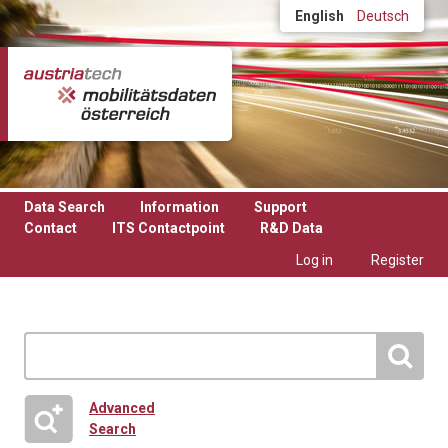
Skip to main content
English
Deutsch
Data Search
Information
Support
Contact
ITS Contactpoint
R&D Data
Log in
Register
Advanced
Search