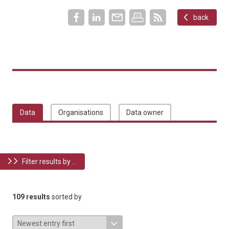
back
Data
Organisations
Data owner
Filter results by ...
109 results
sorted by