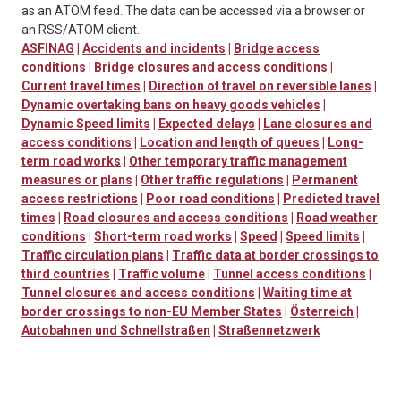
as an ATOM feed. The data can be accessed via a browser or
an RSS/ATOM client.
ASFINAG
|
Accidents and incidents
|
Bridge access
conditions
|
Bridge closures and access conditions
|
Current travel times
|
Direction of travel on reversible lanes
|
Dynamic overtaking bans on heavy goods vehicles
|
Dynamic Speed limits
|
Expected delays
|
Lane closures and
access conditions
|
Location and length of queues
|
Long-
term road works
|
Other temporary traffic management
measures or plans
|
Other traffic regulations
|
Permanent
access restrictions
|
Poor road conditions
|
Predicted travel
times
|
Road closures and access conditions
|
Road weather
conditions
|
Short-term road works
|
Speed
|
Speed limits
|
Traffic circulation plans
|
Traffic data at border crossings to
third countries
|
Traffic volume
|
Tunnel access conditions
|
Tunnel closures and access conditions
|
Waiting time at
border crossings to non-EU Member States
|
Österreich
|
Autobahnen und Schnellstraßen
|
Straßennetzwerk