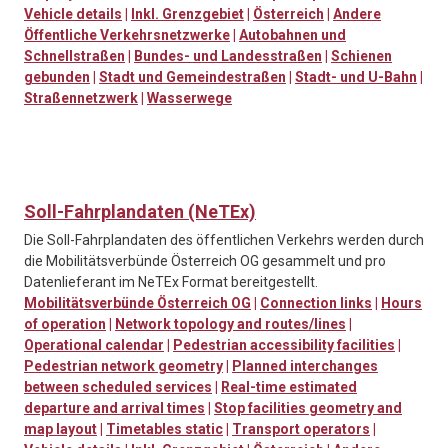
Vehicle details
|
Inkl. Grenzgebiet
|
Österreich
|
Andere
Öffentliche Verkehrsnetzwerke
|
Autobahnen und
Schnellstraßen
|
Bundes- und Landesstraßen
|
Schienen
gebunden
|
Stadt und Gemeindestraßen
|
Stadt- und U-Bahn
|
Straßennetzwerk
|
Wasserwege
Soll-Fahrplandaten (NeTEx)
Die Soll-Fahrplandaten des öffentlichen Verkehrs werden durch
die Mobilitätsverbünde Österreich OG gesammelt und pro
Datenlieferant im NeTEx Format bereitgestellt.
Mobilitätsverbünde Österreich OG
|
Connection links
|
Hours
of operation
|
Network topology and routes/lines
|
Operational calendar
|
Pedestrian accessibility facilities
|
Pedestrian network geometry
|
Planned interchanges
between scheduled services
|
Real-time estimated
departure and arrival times
|
Stop facilities geometry and
map layout
|
Timetables static
|
Transport operators
|