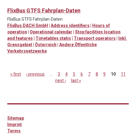
FlixBus GTFS Fahrplan-Daten
FlixBus GTFS Fahrplan-Daten
FlixBus DACH GmbH
|
Address identifiers
|
Hours of
operation
|
Operational calendar
|
Stop facilities location
and features
|
Timetables static
|
Transport operators
|
Inkl.
Grenzgebiet
|
Österreich
|
Andere Öffentliche
Verkehrsnetzwerke
« first
‹ previous
…
3
4
5
6
7
8
9
10
11
next ›
last »
Pages
Sitemap
Imprint
Terms