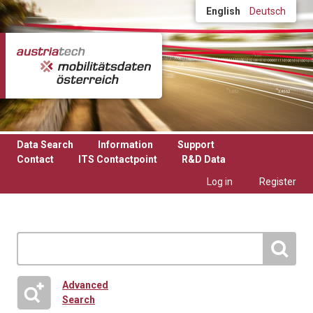
Skip to main content
English
Deutsch
Data Search
Information
Support
Contact
ITS Contactpoint
R&D Data
Log in
Register
Advanced
Search