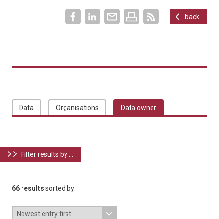
back
Data
Organisations
Data owner
Filter results by ...
66 results
sorted by