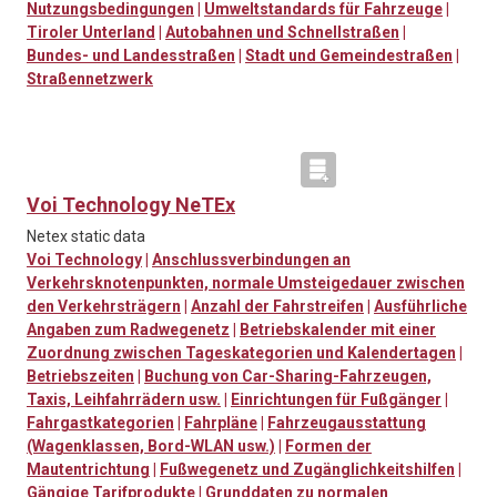
Nutzungsbedingungen
|
Umweltstandards für Fahrzeuge
|
Tiroler Unterland
|
Autobahnen und Schnellstraßen
|
Bundes- und Landesstraßen
|
Stadt und Gemeindestraßen
|
Straßennetzwerk
Voi Technology NeTEx
Netex static data
Voi Technology
|
Anschlussverbindungen an
Verkehrsknotenpunkten, normale Umsteigedauer zwischen
den Verkehrsträgern
|
Anzahl der Fahrstreifen
|
Ausführliche
Angaben zum Radwegenetz
|
Betriebskalender mit einer
Zuordnung zwischen Tageskategorien und Kalendertagen
|
Betriebszeiten
|
Buchung von Car-Sharing-Fahrzeugen,
Taxis, Leihfahrrädern usw.
|
Einrichtungen für Fußgänger
|
Fahrgastkategorien
|
Fahrpläne
|
Fahrzeugausstattung
(Wagenklassen, Bord-WLAN usw.)
|
Formen der
Mautentrichtung
|
Fußwegenetz und Zugänglichkeitshilfen
|
Gängige Tarifprodukte
|
Grunddaten zu normalen