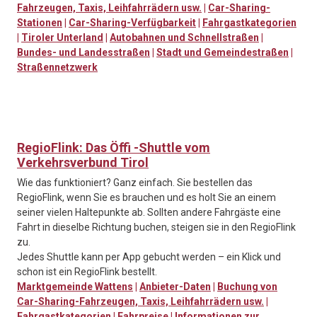
Fahrzeugen, Taxis, Leihfahrrädern usw.
|
Car-Sharing-
Stationen
|
Car-Sharing-Verfügbarkeit
|
Fahrgastkategorien
|
Tiroler Unterland
|
Autobahnen und Schnellstraßen
|
Bundes- und Landesstraßen
|
Stadt und Gemeindestraßen
|
Straßennetzwerk
RegioFlink: Das Öffi -Shuttle vom
Verkehrsverbund Tirol
Wie das funktioniert? Ganz einfach. Sie bestellen das
RegioFlink, wenn Sie es brauchen und es holt Sie an einem
seiner vielen Haltepunkte ab. Sollten andere Fahrgäste eine
Fahrt in dieselbe Richtung buchen, steigen sie in den RegioFlink
zu.
Jedes Shuttle kann per App gebucht werden – ein Klick und
schon ist ein RegioFlink bestellt.
Marktgemeinde Wattens
|
Anbieter-Daten
|
Buchung von
Car-Sharing-Fahrzeugen, Taxis, Leihfahrrädern usw.
|
Fahrgastkategorien
|
Fahrpreise
|
Informationen zur