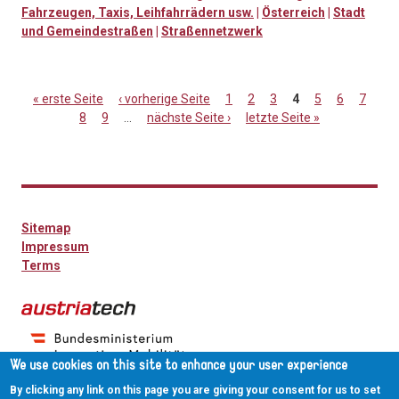
Fahrzeugen, Taxis, Leihfahrrädern usw.
|
Österreich
|
Stadt
und Gemeindestraßen
|
Straßennetzwerk
« erste Seite
‹ vorherige Seite
1
2
3
4
5
6
7
8
9
…
nächste Seite ›
letzte Seite »
Seiten
Sitemap
Impressum
Terms
We use cookies on this site to enhance your user experience
By clicking any link on this page you are giving your consent for us to set