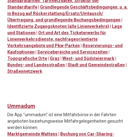
Standardtarifen: Tarifnetzdaten, Struktur der
Standardtarife
|
Grundlegende Geschäftsbedingungen, u. a.
in Bezug auf Rückerstattung/Ersatz/Umtausch/
Übertragung, und grundlegende Buchungsbedingungen
|
Identifizierte Zugangsknoten (alle Linienverkehre)
|
Lage
und Stationen
|
Ort und Art des Ticketerwerbs für
Linienverkehrsdienste, nachfrageorientierte
Verkehrsangebote und Pkw-Parken
|
Reservierungs- und
Kaufoptionen
|
Servicebereiche und Servicezeiten
|
Topografische Orte
|
Graz
|
West- und Südsteiermark
|
Bundes- und Landesstraßen
|
Stadt und Gemeindestraßen
|
Straßennetzwerk
Ummadum
Die App "ummadum" ist eine Mitfahrbörse in der Fahrten
angeboten beziehungsweise Mitfahrgelegenheiten gesucht
werden können.
Marktgemeinde Wattens
|
Buchung von Car-Sharing-