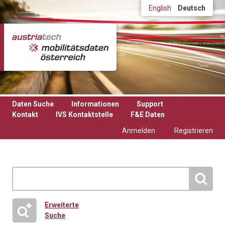
Direkt zum Inhalt
English
Deutsch
Daten Suche
Informationen
Support
Kontakt
IVS Kontaktstelle
F&E Daten
Anmelden
Registrieren
Erweiterte
Suche