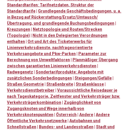
Standardtarifen: Tarifnetzdaten, Struktur der
Standardtarife
|
Grundlegende Geschäftsbedingungen, u. a.
in Bezug auf Rückerstattung/Ersatz/Umtausch/
Übertragung, und grundlegende Buchungsbedingungen
|
Kreuzungen
|
Netztopologie und Routen/Strecken
(Topologie)
|
Nicht in den Delegierten Verordnungen
enthalten
|
Ort und Art des Ticketerwerbs für
Linienverkehrsdienste, nachfrageorientierte
Verkehrsangebote und Pkw-Parken
|
Parameter zur
Berechnung von Umweltfaktoren
|
Planmäßiger Übergang
zwischen garantierten Linienverkehrsdiensten
|
Radwegenetz
|
Sondertarifprodukte: Angebote mit
zusätzlichen Sonderbedingungen
|
Steigungen/Gefälle
|
Straßen Geometrie
|
Straßenbreite
|
Straßenklasse
|
Verkehrsdienstbetreiber
|
Voraussichtliche Reisedauer je
nach Tageskategorie, Zeitfenster und Verkehrsträger bzw.
Verkehrsträgerkombination
|
Zugänglichkeit von
Zugangsknoten und Wege innerhalb von
Verkehrsknotenpunkten
|
Österreich
|
Andere
|
Andere
Öffentliche Verkehrsnetzwerke
|
Autobahnen und
Schnellstraßen
|
Bundes- und Landesstraßen
|
Stadt und