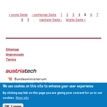
« erste Seite
‹ vorherige Seite
1
2
3
4
5
6
7
8
9
…
nächste Seite ›
letzte Seite »
Seiten
Sitemap
Impressum
Terms
We use cookies on this site to enhance your user experience
By clicking any link on this page you are giving your consent for us to set
More info
cookies.
OK, I agree