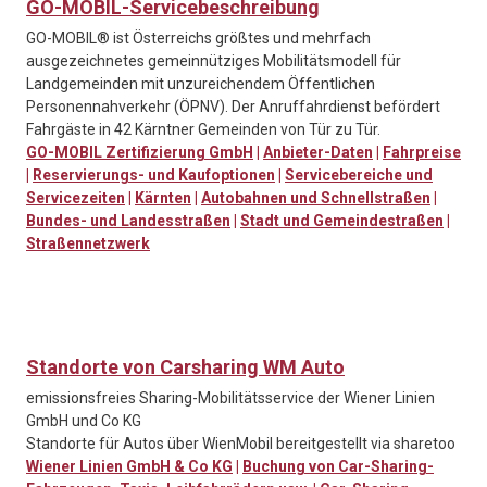
GO-MOBIL-Servicebeschreibung
GO-MOBIL® ist Österreichs größtes und mehrfach
ausgezeichnetes gemeinnütziges Mobilitätsmodell für
Landgemeinden mit unzureichendem Öffentlichen
Personennahverkehr (ÖPNV). Der Anruffahrdienst befördert
Fahrgäste in 42 Kärntner Gemeinden von Tür zu Tür.
GO-MOBIL Zertifizierung GmbH
|
Anbieter-Daten
|
Fahrpreise
|
Reservierungs- und Kaufoptionen
|
Servicebereiche und
Servicezeiten
|
Kärnten
|
Autobahnen und Schnellstraßen
|
Bundes- und Landesstraßen
|
Stadt und Gemeindestraßen
|
Straßennetzwerk
Standorte von Carsharing WM Auto
emissionsfreies Sharing-Mobilitätsservice der Wiener Linien
GmbH und Co KG
Standorte für Autos über WienMobil bereitgestellt via sharetoo
Wiener Linien GmbH & Co KG
|
Buchung von Car-Sharing-