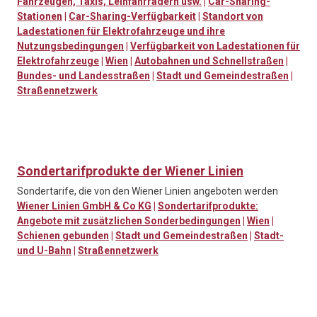
Fahrzeugen, Taxis, Leihfahrrädern usw.
|
Car-Sharing-
Stationen
|
Car-Sharing-Verfügbarkeit
|
Standort von
Ladestationen für Elektrofahrzeuge und ihre
Nutzungsbedingungen
|
Verfügbarkeit von Ladestationen für
Elektrofahrzeuge
|
Wien
|
Autobahnen und Schnellstraßen
|
Bundes- und Landesstraßen
|
Stadt und Gemeindestraßen
|
Straßennetzwerk
Sondertarifprodukte der Wiener Linien
Sondertarife, die von den Wiener Linien angeboten werden
Wiener Linien GmbH & Co KG
|
Sondertarifprodukte:
Angebote mit zusätzlichen Sonderbedingungen
|
Wien
|
Schienen gebunden
|
Stadt und Gemeindestraßen
|
Stadt-
und U-Bahn
|
Straßennetzwerk