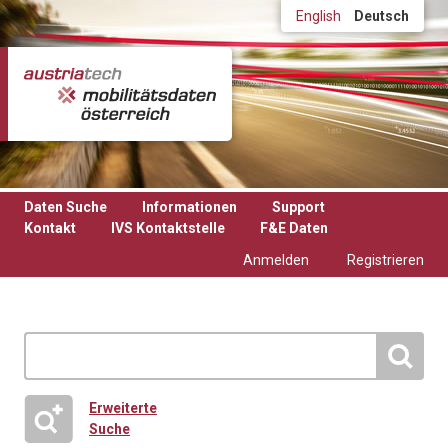
Direkt zum Inhalt
English
Deutsch
Daten Suche
Informationen
Support
Kontakt
IVS Kontaktstelle
F&E Daten
Anmelden
Registrieren
Erweiterte
Suche