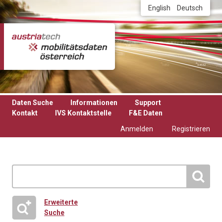
Direkt zum Inhalt
English
Deutsch
Daten Suche
Informationen
Support
Kontakt
IVS Kontaktstelle
F&E Daten
Anmelden
Registrieren
Erweiterte
Suche