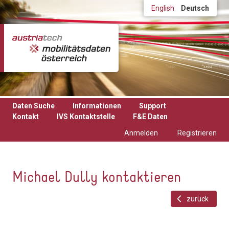
Direkt zum Inhalt
English
Deutsch
Daten Suche
Informationen
Support
Kontakt
IVS Kontaktstelle
F&E Daten
Anmelden
Registrieren
Michael Dully kontaktieren
zurück