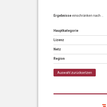
Ergebnisse
einschränken nach ...
Anzeigen
Hauptkategorie
Anzeigen
Lizenz
Anzeigen
Netz
Anzeigen
Region